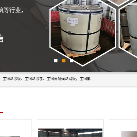
上海轩本实业有限公司主营产品：宝钢彩钢板、宝钢彩钢卷、宝钢彩涂板、宝钢彩涂卷、宝钢高耐候彩钢板，宝钢氟碳彩钢板。是一家集钢铁贸易，物流、加工为一体的产业全配套公司。