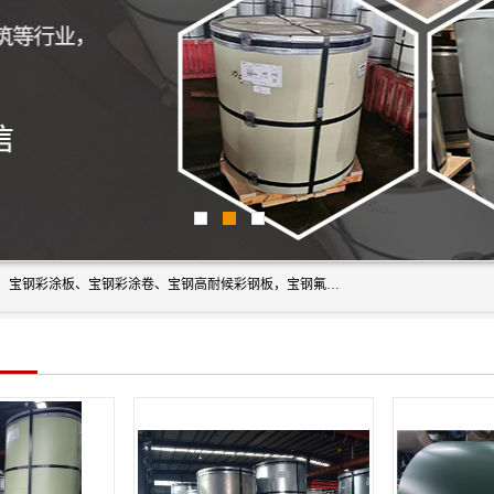
上海轩本实业有限公司主营产品：宝钢彩钢板、宝钢彩钢卷、宝钢彩涂板、宝钢彩涂卷、宝钢高耐候彩钢板，宝钢氟碳彩钢板。是一家集钢铁贸易，物流、加工为一体的产业全配套公司。