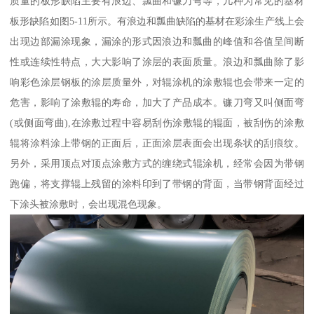
质量的板形缺陷主要有浪边、瓢曲和镰刀弯等，几种为常见的基材
板形缺陷如图5-11所示。有浪边和瓢曲缺陷的基材在彩涂生产线上会
出现边部漏涂现象，漏涂的形式因浪边和瓢曲的峰值和谷值呈间断
性或连续性特点，大大影响了涂层的表面质量。浪边和瓢曲除了影
响彩色涂层钢板的涂层质量外，对辊涂机的涂敷辊也会带来一定的
危害，影响了涂敷辊的寿命，加大了产品成本。镰刀弯又叫侧面弯
(或侧面弯曲),在涂敷过程中容易刮伤涂敷辊的辊面，被刮伤的涂敷
辊将涂料涂上带钢的正面后，正面涂层表面会出现条状的刮痕纹。
另外，采用顶点对顶点涂敷方式的缠绕式辊涂机，经常会因为带钢
跑偏，将支撑辊上残留的涂料印到了带钢的背面，当带钢背面经过
下涂头被涂敷时，会出现混色现象。