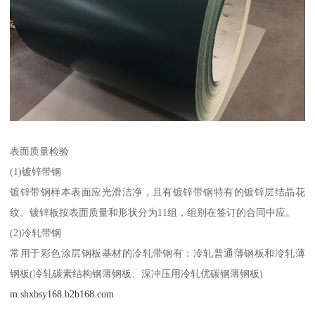
表面质量检验
(1)镀锌带钢
镀锌带钢样本表面应光滑洁净，且有镀锌带钢特有的镀锌层结晶花
纹。镀锌板按表面质量和形状分为11组，组别在签订的合同中应。
(2)冷轧带钢
常用于彩色涂层钢板基材的冷轧带钢有：冷轧普通薄钢板和冷轧薄
钢板(冷轧碳素结构钢薄钢板、深冲压用冷轧优碳钢薄钢板)
m.shxbsy168.b2b168.com