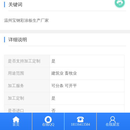
关键词
温州宝钢彩涂板生产厂家
详细说明
是否支持加工定制
是
用途范围
建筑业 畜牧业
加工服务
可分条 可开平
加工定制
是
是否进口
否
计量方式
过磅
首页
在线QQ
18116413584
在线留言