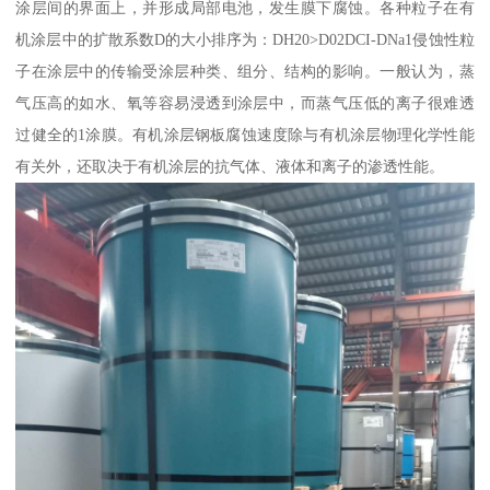
涂层间的界面上，并形成局部电池，发生膜下腐蚀。各种粒子在有
机涂层中的扩散系数D的大小排序为：DH20>D02DCI-DNa1侵蚀性粒
子在涂层中的传输受涂层种类、组分、结构的影响。一般认为，蒸
气压高的如水、氧等容易浸透到涂层中，而蒸气压低的离子很难透
过健全的1涂膜。有机涂层钢板腐蚀速度除与有机涂层物理化学性能
有关外，还取决于有机涂层的抗气体、液体和离子的渗透性能。