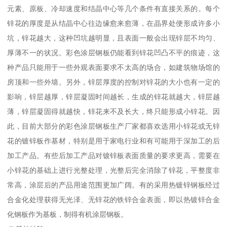
元素、原板、冷却速度和结晶中心等几个条件有直接关系的。每个
锌花的厚度是从结晶中心往边缘愈来愈薄，在晶界处便形成许多小
坑，锌花越大，这种凹坑越明显，且表面一般会出现锌层不均匀、
厚薄不一的状况。彩色涂层钢板仍能看到锌花凹凸不平的痕迹，这
种产品只能用于一些外观表面要求不太高的场合，如建筑物场馆的
房顶和一些外墙。另外，锌层厚度的控制对锌花的大小也有一定的
影响，锌层越厚，锌层凝固时间越长，生成的锌花就越大，锌层越
薄，锌层凝固得就越快，锌花来不及长大，终只能形成小锌花。因
此，目前大部分的彩色涂层钢板生产厂家都喜欢选用小锌花或无锌
花的镀锌板作基材，特别是用于家电行业和有可能用于深加工的后
加工产品。有些后加工产品对镀锌板表面质量的要求更高，需要在
小锌花的基础上进行光整处理，光整后完全消除了锌花，平整度非
常高，涂层后的产品用途范围更加广阔。有的采用热镀锌钢板经过
合金化处理获得无光泽、无锌花的铁锌合金表面，即以热镀锌合金
化钢板作为基板，制得有机涂层钢板。