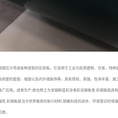
经辊压冷弯成各种波型的压型板，它适用于工业与民用建筑、仓库、特种
构房屋的屋面、墙面以及内外墙装饰等，具有质轻、高强、色泽丰富、施
推广应用。成卷生产,故也称之为宝钢鲜蓝彩涂卷彩涂钢板卷.彩钢板既具有
蚀性.彩钢板是当今世界推崇的新兴材料.随着科技的进步、环境意识的增强
前景。