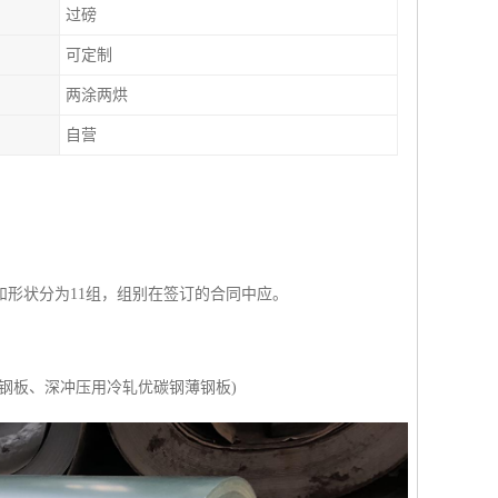
过磅
可定制
两涂两烘
自营
形状分为11组，组别在签订的合同中应。
钢板、深冲压用冷轧优碳钢薄钢板)