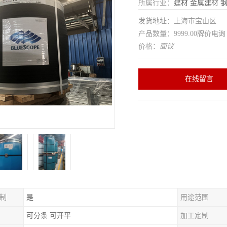
所属行业：
建材
金属建材
发货地址：上海市宝山区
产品数量：9999.00牌价电询
价格：
面议
在线留言
制
是
用途范围
可分条 可开平
加工定制