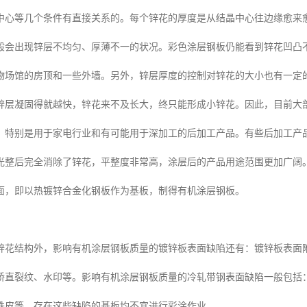
中心等几个条件有直接关系的。每个锌花的厚度是从结晶中心往边缘愈来
般会出现锌层不均匀、厚薄不一的状况。彩色涂层钢板仍能看到锌花凹凸
物场馆的房顶和一些外墙。另外，锌层厚度的控制对锌花的大小也有一定
锌层凝固得就越快，锌花来不及长大，终只能形成小锌花。因此，目前大
，特别是用于家电行业和有可能用于深加工的后加工产品。有些后加工产
光整后完全消除了锌花，平整度非常高，涂层后的产品用途范围更加广阔
面，即以热镀锌合金化钢板作为基板，制得有机涂层钢板。
锌花结构外，影响有机涂层钢板质量的镀锌板表面缺陷还有：镀锌板表面
矫直裂纹、水印等。影响有机涂层钢板质量的冷轧带钢表面缺陷一般包括
铁皮等，存在这些缺陷的基板均不宜进行彩涂作业。