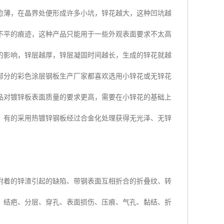
愈薄，在晶界处便形成许多小坑，锌花越大，这种凹坑越
不平的痕迹，这种产品只能用于一些外观表面要求不太高
的影响，锌层越厚，锌层凝固时间越长，生成的锌花就越
部分的彩色涂层钢板生产厂家都喜欢选用小锌花或无锌花
品对镀锌板表面质量的要求更高，需要在小锌花的基础上
。有的采用热镀锌钢板经过合金化处理获得无光泽、无锌
附着的锌渣引起的缺陷、带钢表面互相折合的折叠纹、转
：结疤、分层、穿孔、表面损伤、压痕、气孔、黏结、折