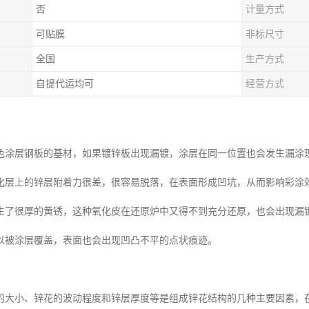
否
计量方式
可贴膜
非标尺寸
全国
生产方式
自提代运均可
经营方式
色涂层钢板的基材，如果镀锌板出现漏镀，涂层在同一位置也会发生漏涂
化层上的锌层附着力很差，很容易脱落，在表面形成凹坑，从而影响彩涂
生了很厚的黄锈，这种氧化皮在还原炉中又得不到充分还原，也会出现漏
以被涂层覆盖，表面也会出现凹凸不平的点状痕迹。
的大小、锌花的波动程度和锌层厚度等是组成锌花结构的几种主要因素，