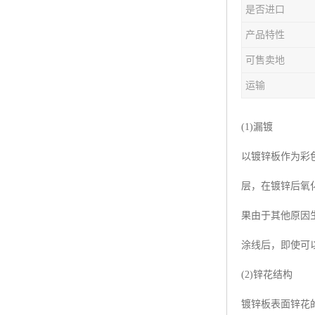
是否进口
产品特性
可售卖地
运输
(1)漏镀
以镀锌板作为彩
层，在镀锌后氧
果由于其他原因
涂线后，即使可
(2)锌花结构
镀锌板表面锌花