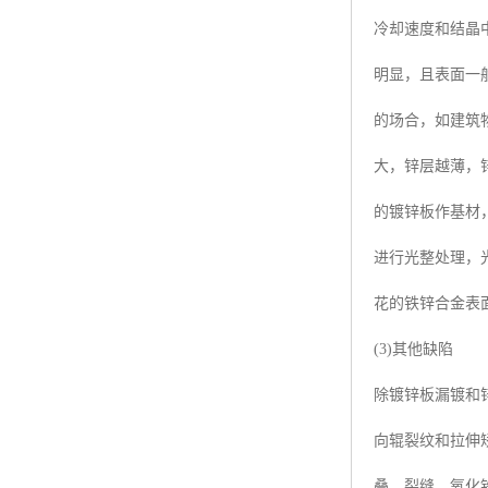
冷却速度和结晶
明显，且表面一
的场合，如建筑
大，锌层越薄，
的镀锌板作基材
进行光整处理，
花的铁锌合金表
(3)其他缺陷
除镀锌板漏镀和
向辊裂纹和拉伸
叠、裂缝、氧化