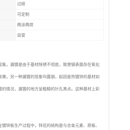
过磅
可定制
两涂两烘
自营
现象。漏镀是由于基材除锈不彻底，致使钢表面存在氧化
效果。另一种漏镀的现象叫露钢，起因是热镀锌的基材如
镀的情况，漏镀的地方呈粗糙的针孔黑点。这种基材上彩
在镀锌板生产过程中，锌花的结构是与合金元素、原板、