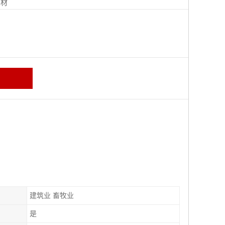
钢材
建筑业 畜牧业
是