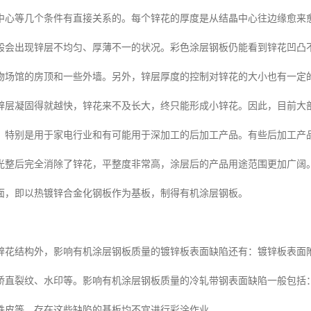
中心等几个条件有直接关系的。每个锌花的厚度是从结晶中心往边缘愈来
般会出现锌层不均匀、厚薄不一的状况。彩色涂层钢板仍能看到锌花凹凸
物场馆的房顶和一些外墙。另外，锌层厚度的控制对锌花的大小也有一定
锌层凝固得就越快，锌花来不及长大，终只能形成小锌花。因此，目前大
，特别是用于家电行业和有可能用于深加工的后加工产品。有些后加工产
光整后完全消除了锌花，平整度非常高，涂层后的产品用途范围更加广阔
面，即以热镀锌合金化钢板作为基板，制得有机涂层钢板。
锌花结构外，影响有机涂层钢板质量的镀锌板表面缺陷还有：镀锌板表面
矫直裂纹、水印等。影响有机涂层钢板质量的冷轧带钢表面缺陷一般包括
铁皮等，存在这些缺陷的基板均不宜进行彩涂作业。