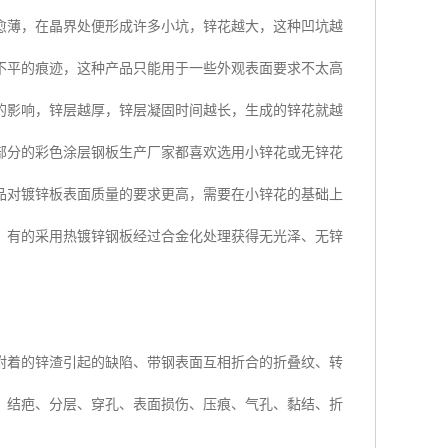
愈薄，在晶界处便形成许多小坑，锌花越大，这种凹坑越
不平的痕迹，这种产品只能用于一些外观表面要求不太高
的影响，锌层越厚，锌层凝固时间越长，生成的锌花就越
部分的彩色涂层钢板生产厂家都喜欢选用小锌花或无锌花
品对镀锌板表面质量的要求更高，需要在小锌花的基础上
。有的采用热镀锌钢板经过合金化处理获得无光泽、无锌
附着的锌渣引起的缺陷、带钢表面互相折合的折叠纹、转
：结疤、分层、穿孔、表面损伤、压痕、气孔、黏结、折