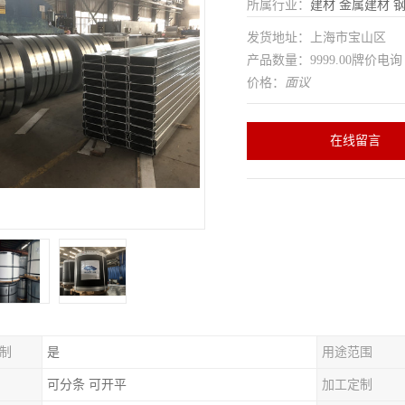
所属行业：
建材
金属建材
发货地址：上海市宝山区
产品数量：9999.00牌价电询
价格：
面议
在线留言
制
是
用途范围
可分条 可开平
加工定制