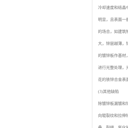
冷却速度和结晶
明显，且表面一
的场合，如建筑
大，锌层越薄，
的镀锌板作基材
进行光整处理，
花的铁锌合金表
(3)其他缺陷
除镀锌板漏镀和
向辊裂纹和拉伸
叠、裂缝、氧化