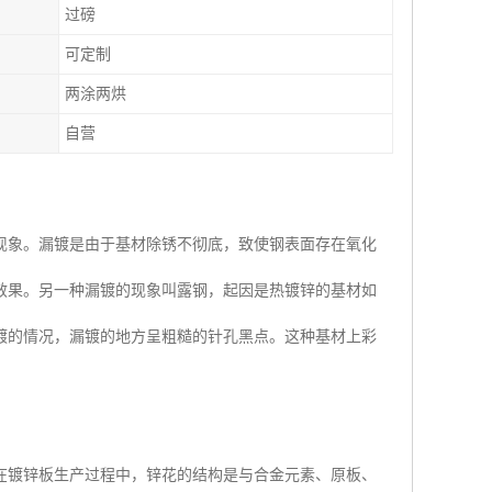
过磅
可定制
两涂两烘
自营
现象。漏镀是由于基材除锈不彻底，致使钢表面存在氧化
效果。另一种漏镀的现象叫露钢，起因是热镀锌的基材如
镀的情况，漏镀的地方呈粗糙的针孔黑点。这种基材上彩
在镀锌板生产过程中，锌花的结构是与合金元素、原板、