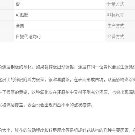
否
计量方式
可贴膜
非标尺寸
全国
生产方式
自提代运均可
经营方式
色涂层钢板的基材，如果镀锌板出现漏镀，涂层在同一位置也会发生漏涂
化层上的锌层附着力很差，很容易脱落，在表面形成凹坑，从而影响彩涂
生了很厚的黄锈，这种氧化皮在还原炉中又得不到充分还原，也会出现漏
以被涂层覆盖，表面也会出现凹凸不平的点状痕迹。
的大小、锌花的波动程度和锌层厚度等是组成锌花结构的几种主要因素，