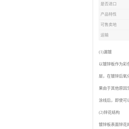
是否进口
产品特性
可售卖地
运输
(1)漏镀
以镀锌板作为彩
层，在镀锌后氧
果由于其他原因
涂线后，即使可
(2)锌花结构
镀锌板表面锌花