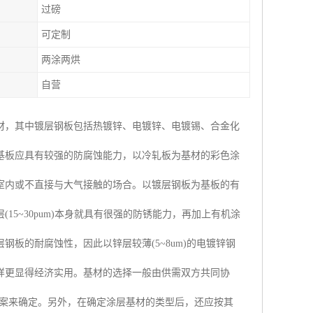
过磅
可定制
两涂两烘
自营
材，其中镀层钢板包括热镀锌、电镀锌、电镀锡、合金化
基板应具有较强的防腐蚀能力，以冷轧板为基材的彩色涂
室内或不直接与大气接触的场合。以镀层钢板为基板的有
5~30pum)本身就具有很强的防锈能力，再加上有机涂
板的耐腐蚀性，因此以锌层较薄(5~8um)的电镀锌钢
样更显得经济实用。基材的选择一般由供需双方共同协
方案来确定。另外，在确定涂层基材的类型后，还应按其