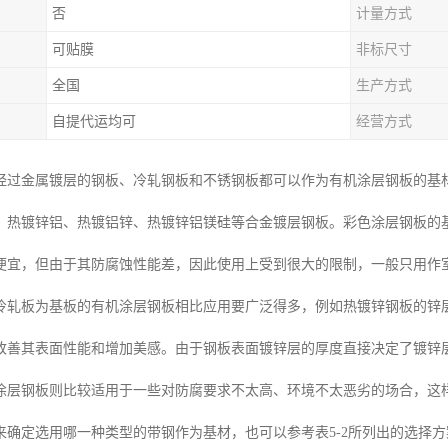
否
计量方式
可贴膜
非标尺寸
全国
生产方式
自提代运均可
经营方式
经过金属镀层的钢板、冷轧钢板和不锈钢板都可以作为有机涂层钢板的基
、热镀锌铝、热镀铝锌、热镀锌铝镁硅等合金镀层钢板。彩色涂层钢板的
便宜，但由于其防腐蚀性能差，因此使用上受到很大的限制，一般只用作
轧板为基板的有机涂层钢板相比应用要广泛得多，例如热镀锌钢板的锌层(1
改善其表面性能和增加美感。由于钢板表面镀锌层的厚度直接决定了镀锌层钢
涂层钢板则比较适用于一些对防腐要求不太高、环境不太恶劣的场合，这
来确定选用哪一种类型的带钢作为基材，也可以参考表5-2所列出的选择