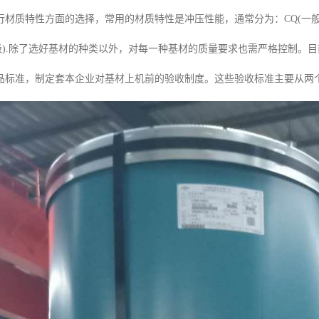
材质特性方面的选择，常用的材质特性是冲压性能，通常分为：CQ(一般),DQ(
深冲级).除了选好基材的种类以外，对每一种基材的质量要求也需严格控制
品标准，制定套本企业对基材上机前的验收制度。这些验收标准主要从两