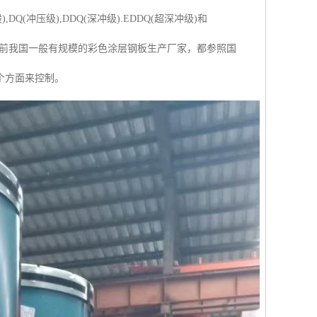
冲压级),DDQ(深冲级).EDDQ(超深冲级)和
。目前我国一般有规模的彩色涂层钢板生产厂家，都参照国
个方面来控制。