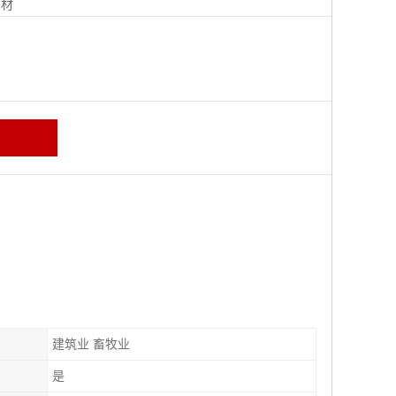
钢材
建筑业 畜牧业
是