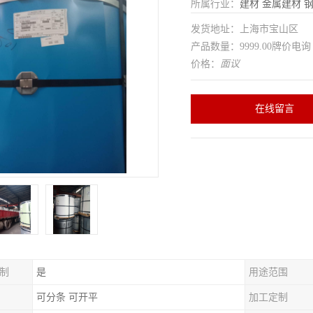
所属行业：
建材
金属建材
发货地址：上海市宝山区
产品数量：9999.00牌价电询
价格：
面议
在线留言
制
是
用途范围
可分条 可开平
加工定制