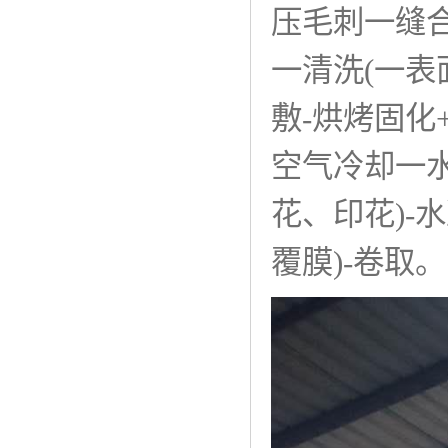
压毛刺一缝合
一清洗(一表
敷-烘烤固化
空气冷却一水
花、印花)-
覆膜)-卷取。