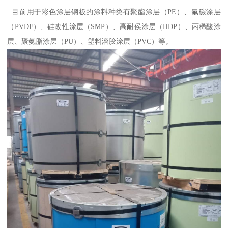
目前用于彩色涂层钢板的涂料种类有聚酯涂层（PE）、氟碳涂层
（PVDF）、硅改性涂层（SMP）、高耐侯涂层（HDP）、丙稀酸涂
层、聚氨脂涂层（PU）、塑料溶胶涂层（PVC）等。