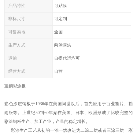
产品特性
可贴膜
非标尺寸
可定制
可售卖地
全国
生产方式
两涂两烘
运输
自提代运均可
经营方式
自营
宝钢彩涂板
彩色涂层钢板于1936年在美国问世以后，首先应用于百业窗片、挡
雨板等。上世纪50到60年始在美国、日本、欧洲形成了比较完整的
彩涂钢板生产、加工产业，产量的稳定增长。
彩涂生产工艺从初的一涂一烘改进为二涂二烘或者三涂三烘，彩