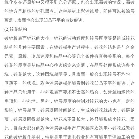
氧化皮在还原炉中又得不到充分还原，也会出现漏镀的情况，漏镀
的地方呈粗糙的针孔黑点。这种基材上彩涂线后，即使可以被涂层
覆盖，表面也会出现凹凸不平的点状痕迹。
(2)锌花结构
镀锌板表面锌花的大小、锌花的波动程度和锌层厚度等是组成锌花
结构的几种主要因素，在镀锌板生产过程中，锌花的结构是与合金
元素、原板、冷却速度和结晶中心等几个条件有直接关系的。每个
锌花的厚度是从结晶中心往边缘愈来愈薄，在晶界处便形成许多小
坑，锌花越大，这种凹坑越明显，且表面一般会出现锌层不均匀、
厚薄不一的状况。彩色涂层钢板仍能看到锌花凹凸不平的痕迹，这
种产品只能用于一些外观表面要求不太高的场合，如建筑物场馆的
房顶和一些外墙。另外，锌层厚度的控制对锌花的大小也有一定的
影响，锌层越厚，锌层凝固时间越长，生成的锌花就越大，锌层越
薄，锌层凝固得就越快，锌花来不及长大，终只能形成小锌花。因
此，目前大部分的彩色涂层钢板生产厂家都喜欢选用小锌花或无锌
花的镀锌板作基材，特别是用于家电行业和有可能用于深加工的后