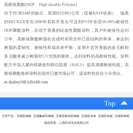
高耐侯聚酯(HDP、High durable Polyster)
对于PE和SMP的缺点，英国HYDRO公司（现被BASF收购）、瑞典
的BECKER等在2000年初其开发出可达到PVDF涂层60-80%耐候性
HDP聚酯涂料，且优于普通的硅改性聚酯涂料，其户外耐候性达到
15年。高耐候聚酯树脂在合成时采用含环己烷结构的单体，来达到
树脂的柔韧性、耐候性和成本的平衡，采用不含芳香族的多元醇和
多元酸来减少树脂对UV光线的吸收，达到涂料的高耐候性能。涂料
配方中加入紫外线吸收剂和位阻胺（HALS）提高漆膜耐候性能。高
耐候聚酯卷材涂料在国外已被市场认可，该涂料性价比十分突出。
m.shxbsy168.b2b168.com
Top
主营产品：宝钢彩钢板 宝钢氟碳彩钢板 宝钢高耐候彩钢板 宝钢彩涂卷 宝钢彩涂板 宝钢彩钢卷
版权所有：上海轩本实业有限公司