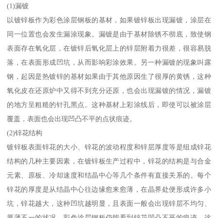
(1)漏镀
以镀锌板作为彩色涂层钢板的基材，如果镀锌板出现漏镀，涂层在
同一位置也会发生漏涂现象。漏镀是由于基材除锈不彻底，致使钢
表面存在氧化层，在镀锌后氧化层上的锌层附着力很差，很容易脱
落，在表面形成凹坑，从而影响彩涂效果。另一种漏镀的现象叫露
钢，起因是热镀锌的基材如果由于其他原因生了很厚的黄锈，这种
氧化皮在还原炉中又得不到充分还原，也会出现漏镀的情况，漏镀
的地方呈粗糙的针孔黑点。这种基材上彩涂线后，即使可以被涂层
覆盖，表面也会出现凹凸不平的点状痕迹。
(2)锌花结构
镀锌板表面锌花的大小、锌花的波动程度和锌层厚度等是组成锌花
结构的几种主要因素，在镀锌板生产过程中，锌花的结构是与合金
元素、原板、冷却速度和结晶中心等几个条件有直接关系的。每个
锌花的厚度是从结晶中心往边缘愈来愈薄，在晶界处便形成许多小
坑，锌花越大，这种凹坑越明显，且表面一般会出现锌层不均匀、
厚薄不一的状况。彩色涂层钢板仍能看到锌花凹凸不平的痕迹，这