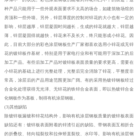
种产品只能用于一些外观表面要求不太高的场合，如建筑物场馆的
房顶和一些外墙。另外，锌层厚度的控制对锌花的大小也有一定的
影响，锌层越厚，锌层凝固时间越长，生成的锌花就越大，锌层越
薄，锌层凝固得就越快，锌花来不及长大，终只能形成小锌花。因
此，目前大部分的彩色涂层钢板生产厂家都喜欢选用小锌花或无锌
花的镀锌板作基材，特别是用于家电行业和有可能用于深加工的后
加工产品。有些后加工产品对镀锌板表面质量的要求更高，需要在
小锌花的基础上进行光整处理，光整后完全消除了锌花，平整度非
常高，涂层后的产品用途范围更加广阔。有的采用热镀锌钢板经过
合金化处理获得无光泽、无锌花的铁锌合金表面，即以热镀锌合金
化钢板作为基板，制得有机涂层钢板。
(3)其他缺陷
除镀锌板漏镀和锌花结构外，影响有机涂层钢板质量的镀锌板表面
缺陷还有：镀锌板表面附着的锌渣引起的缺陷、带钢表面互相折合
的折叠纹、转向辊裂纹和拉伸矫直裂纹、水印等。影响有机涂层钢