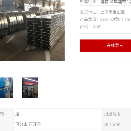
所属行业：
建材
金属建材
发货地址：上海市宝山区
产品数量：9999.00牌价电询
价格：
面议
在线留言
制
是
用途范围
可分条 可开平
加工定制