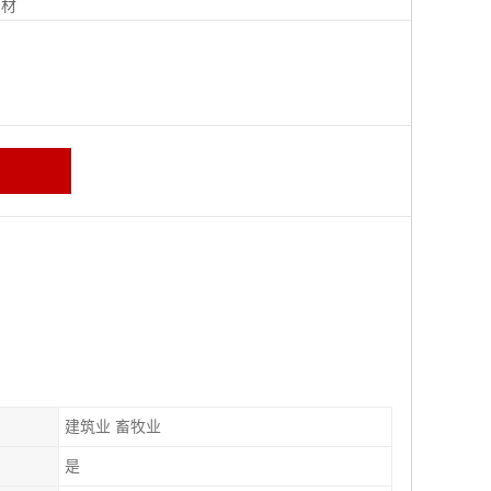
钢材
建筑业 畜牧业
是