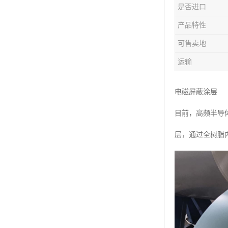
是否进口
产品特性
可售卖地
运输
电磁屏蔽涂层
目前，高频半导
层，通过全树脂