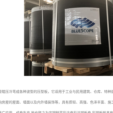
经辊压冷弯成各种波型的压型板，它适用于工业与民用建筑、仓库、特种
构房屋的屋面、墙面以及内外墙装饰等，具有质轻、高强、色泽丰富、施
推广应用。成卷生产,故也称之为宝钢鲜蓝彩涂卷彩涂钢板卷.彩钢板既具有