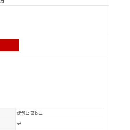
钢材
建筑业 畜牧业
是