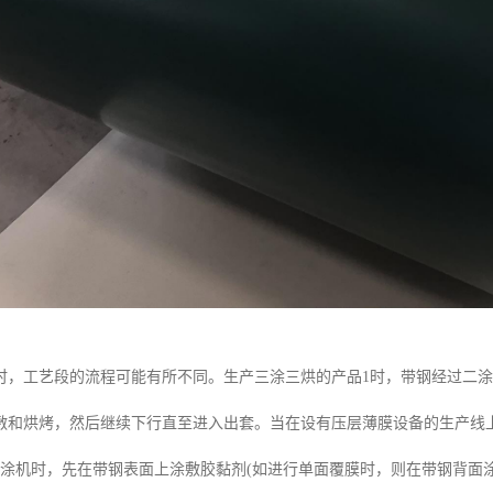
时，工艺段的流程可能有所不同。生产三涂三烘的产品1时，带钢经过二
敷和烘烤，然后继续下行直至进入出套。当在设有压层薄膜设备的生产线
辊涂机时，先在带钢表面上涂敷胶黏剂(如进行单面覆膜时，则在带钢背面涂