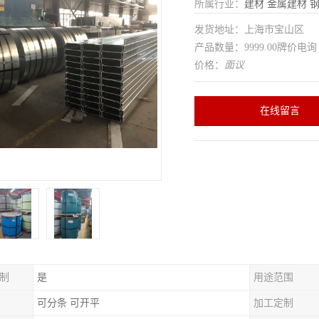
所属行业：
建材
金属建材
发货地址：上海市宝山区
产品数量：9999.00牌价电询
价格：
面议
在线留言
制
是
用途范围
可分条 可开平
加工定制