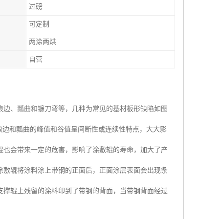
过磅
可定制
两涂两烘
自营
浪边、瓢曲和镰刀弯等，几种为常见的基材板形缺陷如图
因浪边和瓢曲的峰值和谷值呈间断性或连续性特点，大大影
辊也会带来一定的危害，影响了涂敷辊的寿命，加大了产
的涂敷辊将涂料涂上带钢的正面后，正面涂层表面会出现条
支撑辊上残留的涂料印到了带钢的背面，当带钢背面经过