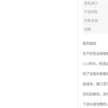
是否进口
产品特性
可售卖地
运输
板形缺陷
生产彩色涂层钢
5-11所示。
响了涂层的表面
品成本。镰刀弯
状的刮痕纹。另
下涂头被涂敷时