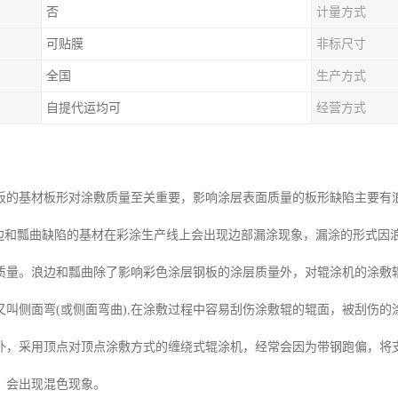
否
计量方式
可贴膜
非标尺寸
全国
生产方式
自提代运均可
经营方式
板的基材板形对涂敷质量至关重要，影响涂层表面质量的板形缺陷主要有
有浪边和瓢曲缺陷的基材在彩涂生产线上会出现边部漏涂现象，漏涂的形式
质量。浪边和瓢曲除了影响彩色涂层钢板的涂层质量外，对辊涂机的涂敷
又叫侧面弯(或侧面弯曲),在涂敷过程中容易刮伤涂敷辊的辊面，被刮伤
外，采用顶点对顶点涂敷方式的缠绕式辊涂机，经常会因为带钢跑偏，将
，会出现混色现象。