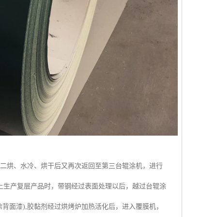
涂二烘、水冷、烘干后又再次返回至第三台辊涂机，进行
上生产复层产品时，带钢经过表面处理以后，越过台辊涂
背面漆),胶黏剂经过烘烤炉加热活化后，进入覆膜机，