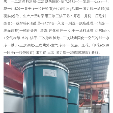
烘干一二次涂料涂敷-二次烘烤固化-空气冷却--(一复层一-压花一印
花一)-水冷一吹干-(一拉伸矫直)张力辊-出g活套一张力辊一涂蜡(或
覆膜)卷取。生产产品时采用三涂三烘工艺：开卷一剪切一压毛刺一
缝合(一或焊接)-预处理--张力辊一入套一刷洗一脱脂处理一清洗(一
表面调整)一磷化处理--清洗-钝化处理一-烘干一涂料涂敷-烘烤固化
+空气冷却-水冷-烘干-二次涂料涂敷--二次烘烤固化一空气冷却一水
冷一烘于-三次涂敷-三次烘烤-空气冷却(一复层、压花、印花)-水冷
一吹干(一拉伸娇直)-张力辊-出套-张力辊一涂蜡(或覆膜)-卷取。