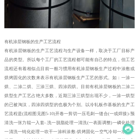
有机涂层钢板的生产工艺流程
有机涂层钢板的生产工艺流程与生产设备一样，取决于工厂目标产
品的类型。所以每个工厂的工艺流程都可能有自己的特点，但工艺
流程还有着相似点目前一般习惯用有机涂层钢板生产过程中涂敷或
烘烤固化的次数来表示有机涂层钢板生产工艺的形式。如：一涂一
烘、二涂二烘、三涂三烘、四涂四烘。目前有机涂层钢板的二涂二
烘型生产工艺占绝大多数，近期三涂三烘型出现不少，一涂一烘型
的已被淘汰，四涂四烘型的也极为个别。以冷轧板作基板的生产工
艺流程是(流程图见图5-10)开卷一剪切一压毛刺一缝合(一或焊接)-预
清洗一张力辊一入套-.洗一脱脂处理一清洗(一表面调整)一磷化处理
一清洗一钝化处理一吹干一涂科涂敷-烘烤固化一空气冷却一水冷一