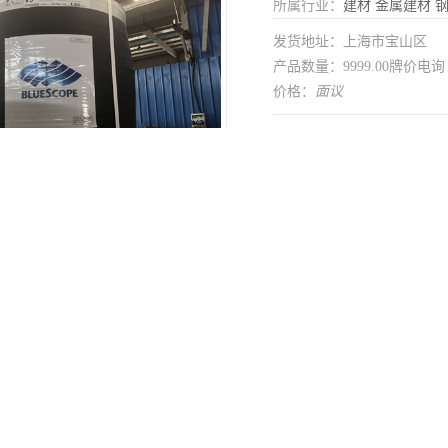
所属行业：
建材
金属建材
发货地址：上海市宝山区
产品数量：9999.00牌价电询
价格：
面议
在线留言
制
是
用途范围
可分条 可开平
加工定制