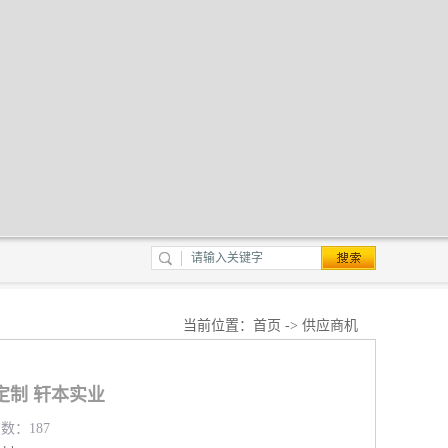
当前位置：
首页
->
供应商机
定制 轩本实业
览数：187