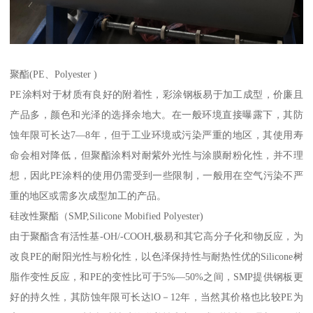
聚酯(PE、Polyester )
PE涂料对于材质有良好的附着性，彩涂钢板易于加工成型，价廉且
产品多，颜色和光泽的选择余地大。在一般环境直接曝露下，其防
蚀年限可长达7—8年，但于工业环境或污染严重的地区，其使用寿
命会相对降低，但聚酯涂料对耐紫外光性与涂膜耐粉化性，并不理
想，因此PE涂料的使用仍需受到一些限制，一般用在空气污染不严
重的地区或需多次成型加工的产品。
硅改性聚酯（SMP,Silicone Mobified Polyester)
由于聚酯含有活性基-OH/-COOH,极易和其它高分子化和物反应，为
改良PE的耐阳光性与粉化性，以色泽保持性与耐热性优的Silicone树
脂作变性反应，和PE的变性比可于5%—50%之间，SMP提供钢板更
好的持久性，其防蚀年限可长达lO－12年，当然其价格也比较PE为