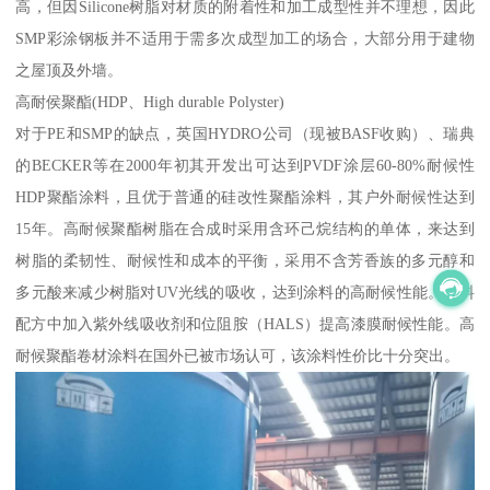
高，但因Silicone树脂对材质的附着性和加工成型性并不理想，因此
SMP彩涂钢板并不适用于需多次成型加工的场合，大部分用于建物
之屋顶及外墙。
高耐侯聚酯(HDP、High durable Polyster)
对于PE和SMP的缺点，英国HYDRO公司（现被BASF收购）、瑞典
的BECKER等在2000年初其开发出可达到PVDF涂层60-80%耐候性
HDP聚酯涂料，且优于普通的硅改性聚酯涂料，其户外耐候性达到
15年。高耐候聚酯树脂在合成时采用含环己烷结构的单体，来达到
树脂的柔韧性、耐候性和成本的平衡，采用不含芳香族的多元醇和
多元酸来减少树脂对UV光线的吸收，达到涂料的高耐候性能。涂料
配方中加入紫外线吸收剂和位阻胺（HALS）提高漆膜耐候性能。高
耐候聚酯卷材涂料在国外已被市场认可，该涂料性价比十分突出。