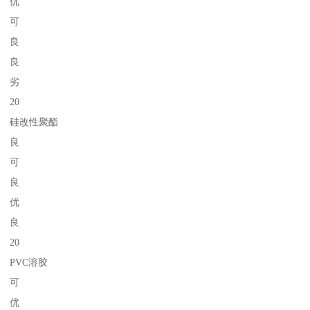
优
可
良
良
劣
20
硅改性聚酯
良
可
良
优
良
20
PVC溶胶
可
优