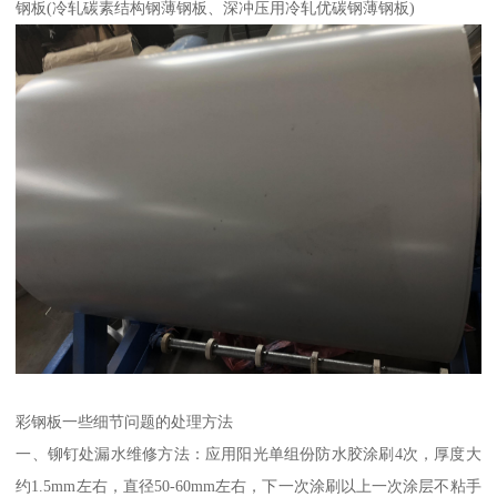
钢板(冷轧碳素结构钢薄钢板、深冲压用冷轧优碳钢薄钢板)
彩钢板一些细节问题的处理方法
一、铆钉处漏水维修方法：应用阳光单组份防水胶涂刷4次，厚度大
约1.5mm左右，直径50-60mm左右，下一次涂刷以上一次涂层不粘手