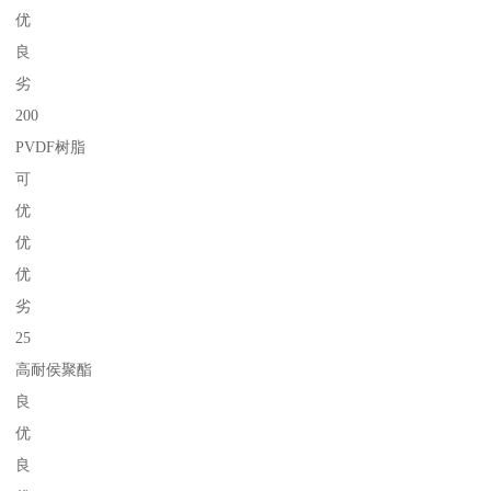
优
良
劣
200
PVDF树脂
可
优
优
优
劣
25
高耐侯聚酯
良
优
良