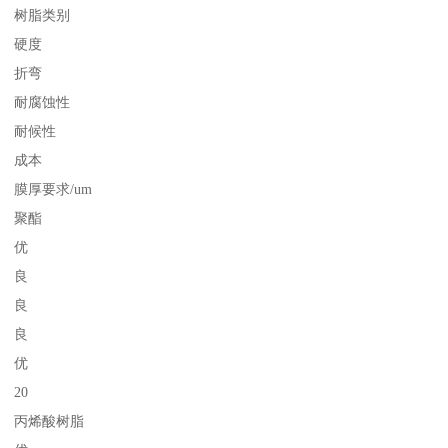
树脂类别
硬度
折弯
耐腐蚀性
耐候性
成本
膜厚要求/um
聚酯
优
良
良
良
优
20
丙烯酸树脂