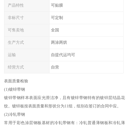
产品特性
可贴膜
非标尺寸
可定制
可售卖地
全国
生产方式
两涂两烘
运输
自提代运均可
经营方式
自营
表面质量检验
(1)镀锌带钢
镀锌带钢样本表面应光滑洁净，且有镀锌带钢特有的镀锌层结晶花
纹。镀锌板按表面质量和形状分为11组，组别在签订的合同中应。
(2)冷轧带钢
常用于彩色涂层钢板基材的冷轧带钢有：冷轧普通薄钢板和冷轧薄