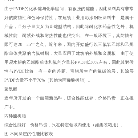
由于PVDF的化学键与化学键间，有很强的键能，因此涂料具有非常
好的防蚀性和色泽保持性，在建筑工业用彩涂钢板涂料中，是属于
产品，且分子量大又为直键型结构，因此除耐化学药品性之外，机
械性能、耐紫外线和耐热性能也很突出。在一般环境下，其防蚀年
限可达20—25年之久。近年来，国内开始盛行以三氟氯乙烯和乙烯
酯单体共聚的含氟树脂，大量应用于建筑的外墙和金属板，由于使
用易水解的乙烯酯单体和氟的含量较PVDF低30%左右，因此其耐候
性与PVDF比较，有一定的差距。宝钢所生产的氟碳涂层，其涂层
PVDF含量不小于70%（其他为丙稀酸树脂）。
聚氨酯
近年所开发的一个面漆新品种，综合性能优异，价格昂贵，正在推
广中。
丙稀酸树脂
综合性能好，价格昂贵，只在特定领域内使用（如集装箱用）。
图 不同涂层的性能比较表