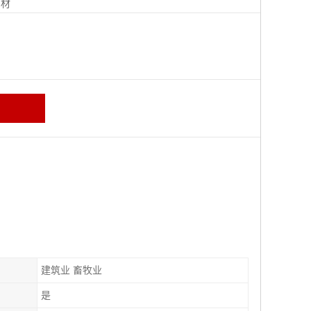
钢材
建筑业 畜牧业
是