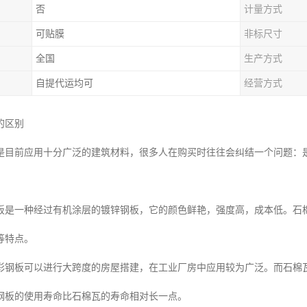
否
计量方式
可贴膜
非标尺寸
全国
生产方式
自提代运均可
经营方式
的区别
是目前应用十分广泛的建筑材料，很多人在购买时往往会纠结一个问题：
板是一种经过有机涂层的镀锌钢板，它的颜色鲜艳，强度高，成本低。石
等特点。
彩钢板可以进行大跨度的房屋搭建，在工业厂房中应用较为广泛。而石棉
钢板的使用寿命比石棉瓦的寿命相对长一点。