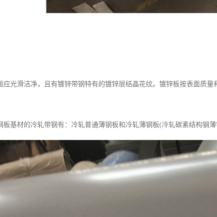
面应光滑洁净，且有镀锌带钢特有的镀锌层结晶花纹。镀锌板按表面质量和
钢板基材的冷轧带钢有：冷轧普通薄钢板和冷轧薄钢板(冷轧碳素结构钢薄