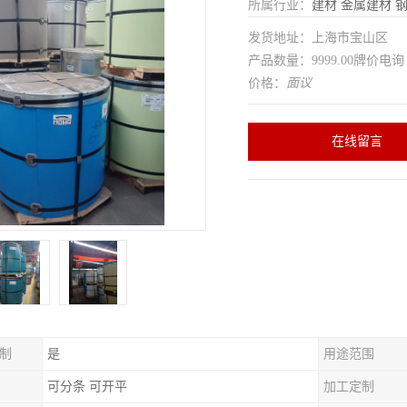
所属行业：
建材
金属建材
发货地址：上海市宝山区
产品数量：9999.00牌价电询
价格：
面议
在线留言
制
是
用途范围
可分条 可开平
加工定制