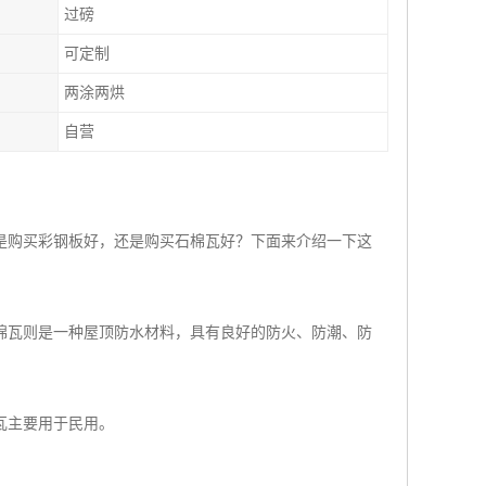
过磅
可定制
两涂两烘
自营
是购买彩钢板好，还是购买石棉瓦好？下面来介绍一下这
棉瓦则是一种屋顶防水材料，具有良好的防火、防潮、防
瓦主要用于民用。