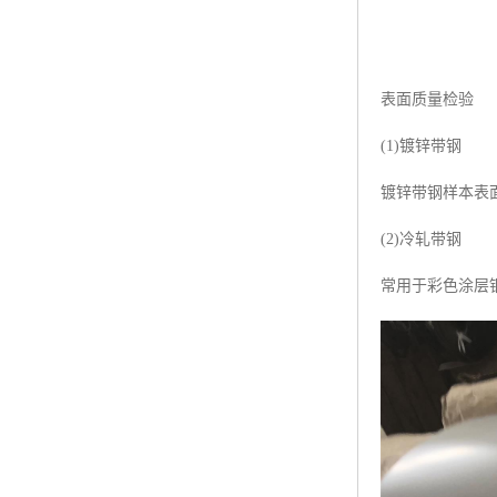
表面质量检验
(1)镀锌带钢
镀锌带钢样本表
(2)冷轧带钢
常用于彩色涂层