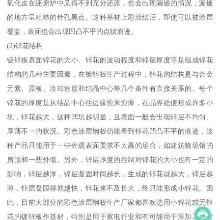
氧化皮在还原炉中又得不到充分还原，也会出现漏镀的情况，漏镀
的地方呈粗糙的针孔黑点。这种基材上彩涂线后，即使可以被涂层
覆盖，表面也会出现凹凸不平的点状痕迹。
(2)锌花结构
镀锌板表面锌花的大小、锌花的波动程度和锌层厚度等是组成锌花
结构的几种主要因素，在镀锌板生产过程中，锌花的结构是与合金
元素、原板、冷却速度和结晶中心等几个条件有直接关系的。每个
锌花的厚度是从结晶中心往边缘愈来愈薄，在晶界处便形成许多小
坑，锌花越大，这种凹坑越明显，且表面一般会出现锌层不均匀、
厚薄不一的状况。彩色涂层钢板仍能看到锌花凹凸不平的痕迹，这
种产品只能用于一些外观表面要求不太高的场合，如建筑物场馆的
房顶和一些外墙。另外，锌层厚度的控制对锌花的大小也有一定的
影响，锌层越厚，锌层凝固时间越长，生成的锌花就越大，锌层越
薄，锌层凝固得就越快，锌花来不及长大，终只能形成小锌花。因
此，目前大部分的彩色涂层钢板生产厂家都喜欢选用小锌花或无锌
花的镀锌板作基材，特别是用于家电行业和有可能用于深加工的后