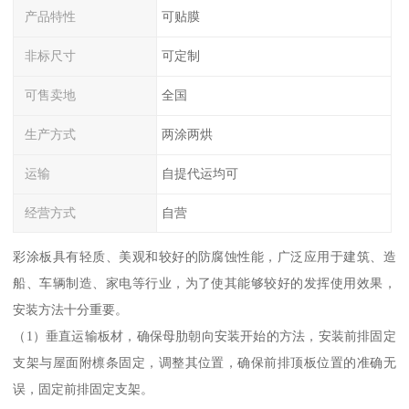
产品特性
可贴膜
非标尺寸
可定制
可售卖地
全国
生产方式
两涂两烘
运输
自提代运均可
经营方式
自营
彩涂板具有轻质、美观和较好的防腐蚀性能，广泛应用于建筑、造
船、车辆制造、家电等行业，为了使其能够较好的发挥使用效果，
安装方法十分重要。
（1）垂直运输板材，确保母肋朝向安装开始的方法，安装前排固定
支架与屋面附檩条固定，调整其位置，确保前排顶板位置的准确无
误，固定前排固定支架。