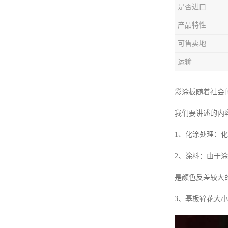
是否进口
产品特性
可售卖地
运输
彩涂板随着社会
我们要讲述的内
1、化涂处理：
2、涂料：由于
是颜色反差较大
3、基板锌花大