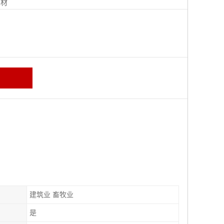
钢材
建筑业 畜牧业
是