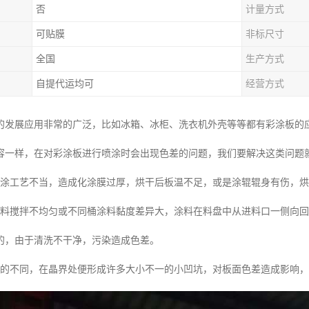
否
计量方式
可贴膜
非标尺寸
全国
生产方式
自提代运均可
经营方式
的发展应用非常的广泛，比如冰箱、冰柜、洗衣机外壳等等都有彩涂板的
容一样，在对彩涂板进行喷涂时会出现色差的问题，我们要解决这类问题
化涂工艺不当，造成化涂膜过厚，烘干后板温不足，或是涂辊辊身有伤，
涂料搅拌不均匀或不同桶涂料黏度差异大，涂料在料盘中从进料口一侧向
的，由于清洗不干净，污染造成色差。
小的不同，在晶界处便形成许多大小不一的小凹坑，对板面色差造成影响