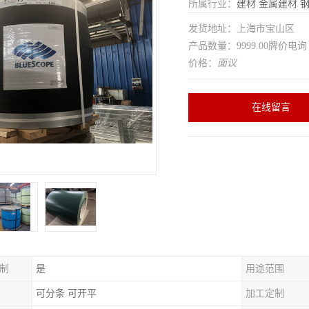
所属行业：
建材
金属建材
发货地址：上海市宝山区
产品数量：9999.00牌价电询
价格：
面议
在线留言
制
是
用途范围
可分条 可开平
加工定制