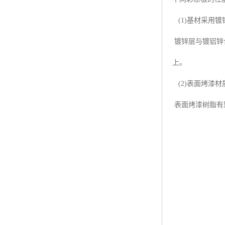
(1)基材采用
镀锌层与镀铝锌
上。
(2)表面烤漆材
表面烤漆树脂有聚酯