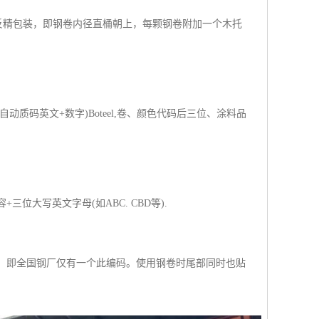
反精包装，即钢卷内径直桶朝上，每颗钢卷附加一个木托
码英文+数字)Boteel,卷、颜色代码后三位、涂料品
大写英文字母(如ABC. CBD等).
卷，即全国钢厂仅有一个此编码。使用钢卷时尾部同时也贴