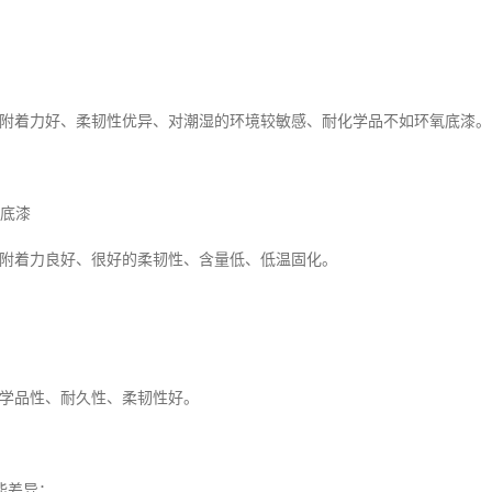
力好、柔韧性优异、对潮湿的环境较敏感、耐化学品不如环氧底漆。
酸底漆
力良好、很好的柔韧性、含量低、低温固化。
性、耐久性、柔韧性好。
能差异：