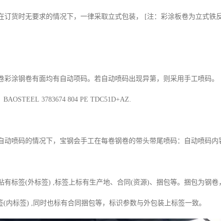
订货时无要求的情况下，一律采取立式包装， [注：彩涂板卷为立式铁
涂钢卷有面均有自动项码。若自动喷码出现异第，则采用手工喷码。 自动质
STEEL 3783674 804 PE TDC51D+AZ.
喷码的情况下，宝钢会手工在每卷钢卷的带头带尾喷码：自动喷码内容+三位
有标签(外标签) ,标签上标有生产地、合同(资源)、捆包等。捆包为钢
(内标签) ,同时也标有合同捆包等，标识参数与外包装上标签一致。