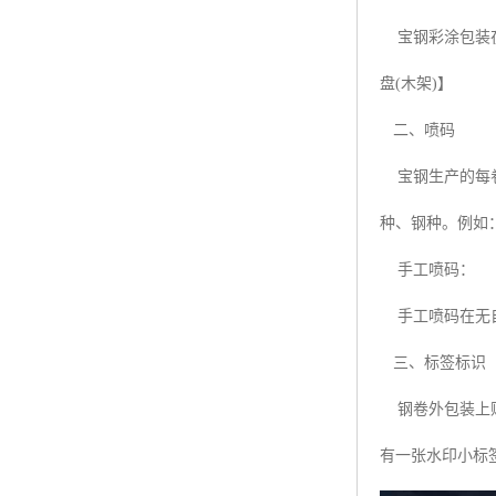
宝钢彩涂包装在
盘(木架)】
二、喷码
宝钢生产的每卷彩
种、钢种。例如：BAO
手工喷码：
手工喷码在无自动
三、标签标识
钢卷外包装上贴
有一张水印小标签