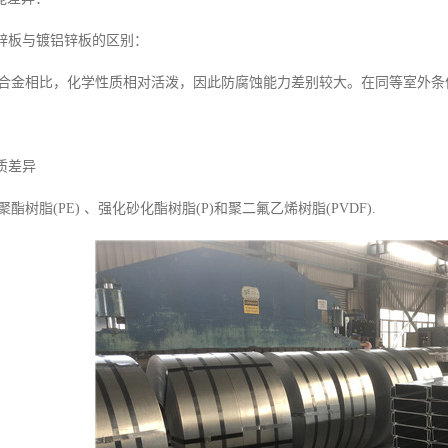
镀锌板与镀铝锌板的区别：
合金相比，化学性质相对活泼，因此防腐蚀能力差别较大。在同等室外条
质差异
树脂(PE) 、强化砂化酯树脂(P)和聚二氟乙烯树脂(PVDF).