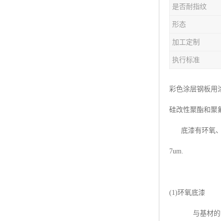
是否耐指纹
形态
加工定制
执行标准
彩色涂层钢板用
硅改性聚酯和聚
底漆有环氧、聚
7um.
(1)环氧底漆
与基材的附着