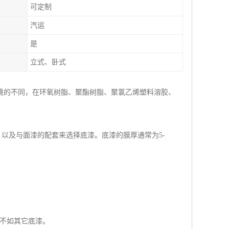
可定制
汽运
是
立式、卧式
境的不同，在环氧树脂、聚酯树脂、聚氯乙烯塑料溶胶、
及与面漆的配套来选择底漆。底漆的膜厚通常为5-
不如其它底漆。