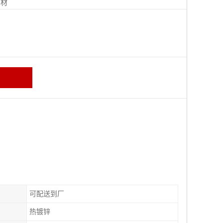
钢材
可配送到厂
热镀锌