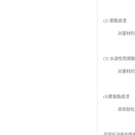
(2) 聚酯底漆
对基材的附着
(3) 水溶性丙烯
对基材的附着
(4)聚氨酯底漆
具有耐化学品
不同彩涂板的性