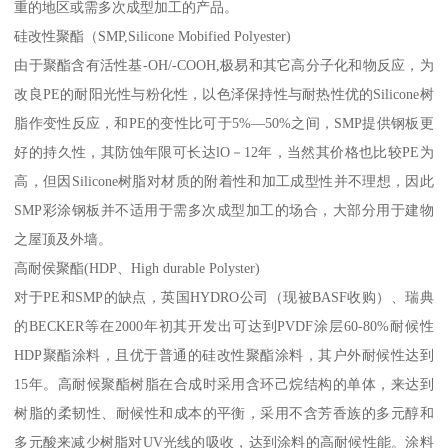
重的地区或需多次成型加工的产品。
硅改性聚酯（SMP,Silicone Mobified Polyester)
由于聚酯含有活性基-OH/-COOH,极易和其它高分子化和物反应，为
改良PE的耐阳光性与粉化性，以色泽保持性与耐热性优的Silicone树
脂作变性反应，和PE的变性比可于5%—50%之间，SMP提供钢板更
好的持久性，其防蚀年限可长达lO－12年，当然其价格也比较PE为
高，但因Silicone树脂对材质的附着性和加工成型性并不理想，因此
SMP彩涂钢板并不适用于需多次成型加工的场合，大部分用于建物
之屋顶及外墙。
高耐侯聚酯(HDP、High durable Polyster)
对于PE和SMP的缺点，英国HYDRO公司（现被BASF收购）、瑞典
的BECKER等在2000年初其开发出可达到PVDF涂层60-80%耐候性
HDP聚酯涂料，且优于普通的硅改性聚酯涂料，其户外耐候性达到
15年。高耐候聚酯树脂在合成时采用含环己烷结构的单体，来达到
树脂的柔韧性、耐候性和成本的平衡，采用不含芳香族的多元醇和
多元酸来减少树脂对UV光线的吸收，达到涂料的高耐候性能。涂料