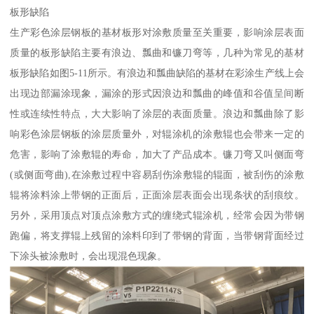
板形缺陷
生产彩色涂层钢板的基材板形对涂敷质量至关重要，影响涂层表面
质量的板形缺陷主要有浪边、瓢曲和镰刀弯等，几种为常见的基材
板形缺陷如图5-11所示。有浪边和瓢曲缺陷的基材在彩涂生产线上会
出现边部漏涂现象，漏涂的形式因浪边和瓢曲的峰值和谷值呈间断
性或连续性特点，大大影响了涂层的表面质量。浪边和瓢曲除了影
响彩色涂层钢板的涂层质量外，对辊涂机的涂敷辊也会带来一定的
危害，影响了涂敷辊的寿命，加大了产品成本。镰刀弯又叫侧面弯
(或侧面弯曲),在涂敷过程中容易刮伤涂敷辊的辊面，被刮伤的涂敷
辊将涂料涂上带钢的正面后，正面涂层表面会出现条状的刮痕纹。
另外，采用顶点对顶点涂敷方式的缠绕式辊涂机，经常会因为带钢
跑偏，将支撑辊上残留的涂料印到了带钢的背面，当带钢背面经过
下涂头被涂敷时，会出现混色现象。