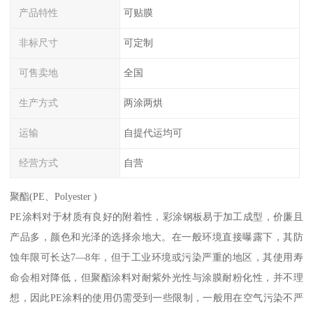
产品特性
可贴膜
非标尺寸
可定制
可售卖地
全国
生产方式
两涂两烘
运输
自提代运均可
经营方式
自营
聚酯(PE、Polyester )
PE涂料对于材质有良好的附着性，彩涂钢板易于加工成型，价廉且
产品多，颜色和光泽的选择余地大。在一般环境直接曝露下，其防
蚀年限可长达7—8年，但于工业环境或污染严重的地区，其使用寿
命会相对降低，但聚酯涂料对耐紫外光性与涂膜耐粉化性，并不理
想，因此PE涂料的使用仍需受到一些限制，一般用在空气污染不严