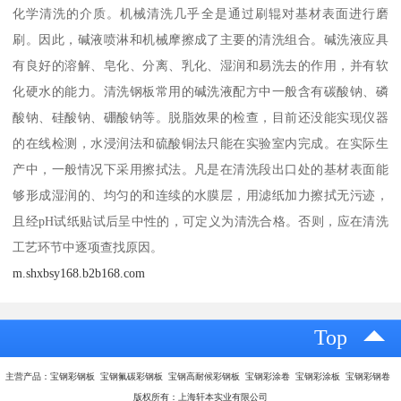
化学清洗的介质。机械清洗几乎全是通过刷辊对基材表面进行磨
刷。因此，碱液喷淋和机械摩擦成了主要的清洗组合。碱洗液应具
有良好的溶解、皂化、分离、乳化、湿润和易洗去的作用，并有软
化硬水的能力。清洗钢板常用的碱洗液配方中一般含有碳酸钠、磷
酸钠、硅酸钠、硼酸钠等。脱脂效果的检查，目前还没能实现仪器
的在线检测，水浸润法和硫酸铜法只能在实验室内完成。在实际生
产中，一般情况下采用擦拭法。凡是在清洗段出口处的基材表面能
够形成湿润的、均匀的和连续的水膜层，用滤纸加力擦拭无污迹，
且经pH试纸贴试后呈中性的，可定义为清洗合格。否则，应在清洗
工艺环节中逐项查找原因。
m.shxbsy168.b2b168.com
Top
主营产品：宝钢彩钢板 宝钢氟碳彩钢板 宝钢高耐候彩钢板 宝钢彩涂卷 宝钢彩涂板 宝钢彩钢卷
版权所有：上海轩本实业有限公司