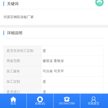
关键词
河源宝钢彩涂板厂家
详细说明
是否支持加工定制
是
用途范围
建筑业 畜牧业
加工服务
可分条 可开平
加工定制
是
是否进口
否
计量方式
过磅
首页
在线QQ
18116413584
在线留言