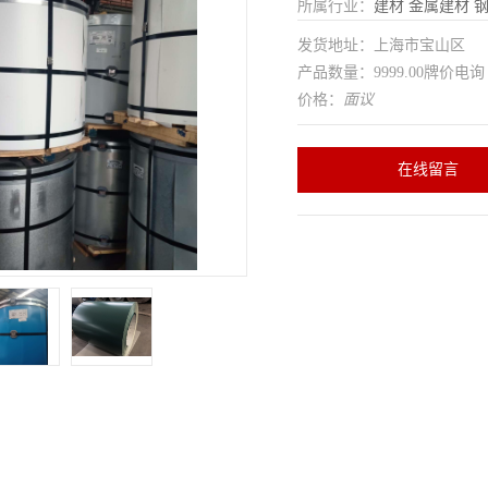
所属行业：
建材
金属建材
发货地址：上海市宝山区
产品数量：9999.00牌价电询
价格：
面议
在线留言
制
是
用途范围
可分条 可开平
加工定制