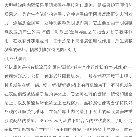
大型槽罐的内壁常采用阴极保护手段防止腐蚀。阴极保护不理想的
后果之一是产生有缺陷的涂层，这种涂层由于阴极反应而失去附着
力，涂层从金属离，这种现象称为阴极剥离。它主要是由于阴极吸
氧反应所产生的高pH值，对涂层/金属界面之间结合力起了破坏作
用，在没有外加电流时，由于涂层下局部腐蚀电池作用，产生阴极
剥离的破坏。阴极剥离实例见图5-8,[9]
(4)丝状腐蚀
丝状腐蚀是指有机涂层金属在腐蚀过程中产生纤维状的丝(或线)的一
种腐蚀形态，它是一种形式的阳极坑蚀。一般在潮湿环境下出现，
且多发生在钢、铝、镁、锌(镀锌钢)板上的有机涂层下，有时也发生
在表面偶然被沾染了盐的裸羽上。它还可在薄的镀锡、镀银和镀金
层上，以及磷酸盐转化涂层上被观察到。丝状腐蚀使需要保持良好
外观的漆膜受到破坏，在食品罐头内的清漆下发生的丝状腐会严重
影响商品的质量。图5-9所示为涂膜下铝合金的丝状腐蚀。[10].不同
基板丝状腐蚀所产生的“丝”有不同的外貌，例如在铝上呈粒状，而在