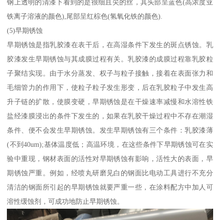
钢上透明的清漆下看到的是很细且尖的丝，其头部呈蓝色(高浓度亚
铁离子溶液的颜色),尾部呈红棕色(氢氧化铁的颜色).
(5)早期锈蚀
早期锈蚀是指乳胶漆在表干后，在高湿条件下发生的斑点锈蚀。乳
胶漆发生早期锈蚀与其成膜过程有关。乳胶漆的成膜过程靠乳胶粒
子聚结实现。由于水分蒸发、权子与粒子接触，接着在表面张力和
毛细管力的作用下，使粒子粒子发生形变，后在乳胶粒子中发生高
升子链的扩散，使膜变硬，早期锈蚀是在干燥速率减慢和水溶性铁
盐经漆膜浸出的条件下发生的，如果在乳胶干燥过程中不存在潮湿
条件、便不会发生早期锈蚀。发生早期锈蚀有三个条件：乳胶漆薄
(不到40um);基体温度低；高温环境，在这些条件下早期锈蚀可在实
验中重现，钢材表面的活性对早期锈蚀有影响，活性大的表面，早
期锈蚀严重。例如，经喷丸研磨见白的钢面比电动工具进行不充分
清洁的钢面所引起的早期锈蚀就要严重一些，在涂料配方中加人可
溶性缓蚀剂，可成功地防止早期锈蚀。