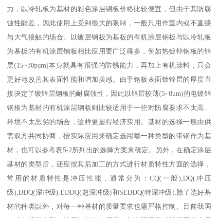
力，以冷轧板为基材的彩色涂层钢板价格比较便宜，但由于其防腐
蚀性能差，因此使用上受到很大的限制，一般只用作室内或不直接
与大气接触的场合。以镀层钢板为基板的有机涂层钢板与以冷轧板
为基板的有机涂层钢板相比应用要广泛得多，例如热镀锌钢板的锌
层(15~30pum)本身就具有很强的防锈能力，再加上有机涂料，只会
更好地改善其表面性能和增加美感。由于钢板表面镀锌层的厚度直
接决定了镀锌层钢板的耐腐蚀性，因此以锌层较薄(5~8um)的电镀锌
钢板为基材的有机涂层钢板则比较适用于一些对防腐要求不太高、
环境不太恶劣的场合，这样更显得经济实用。基材的选择一般由供
需双方共同协商，按实际应用来确定选用哪一种类型的带钢作为基
材，也可以参考表5-2所列出的选择方案来确定。另外，在确定涂层
基材的类型后，还应按其后加工的方式进行材质特性方面的选择，
常用的材质特性是冲压性能，通常分为：CQ(一般),DQ(冲压
级),DDQ(深冲级).EDDQ(超深冲级)和SEDDQ(特深冲级).除了选好基
材的种类以外，对每一种基材的质量要求也需严格控制。目前我国