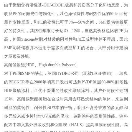
由于聚酯含有活性基-OH/-COOH,极易和其它高分子化和物反应，为
改良PE的耐阳光性与粉化性，以色泽保持性与耐热性优的Silicone树
脂作变性反应，和PE的变性比可于5%—50%之间，SMP提供钢板更
好的持久性，其防蚀年限可长达lO－12年，当然其价格也比较PE为
高，但因Silicone树脂对材质的附着性和加工成型性并不理想，因此
SMP彩涂钢板并不适用于需多次成型加工的场合，大部分用于建物
之屋顶及外墙。
高耐侯聚酯(HDP、High durable Polyster)
对于PE和SMP的缺点，英国HYDRO公司（现被BASF收购）、瑞典
的BECKER等在2000年初其开发出可达到PVDF涂层60-80%耐候性
HDP聚酯涂料，且优于普通的硅改性聚酯涂料，其户外耐候性达到
15年。高耐候聚酯树脂在合成时采用含环己烷结构的单体，来达到
树脂的柔韧性、耐候性和成本的平衡，采用不含芳香族的多元醇和
多元酸来减少树脂对UV光线的吸收，达到涂料的高耐候性能。涂料
配方中加入紫外线吸收剂和位阻胺（HALS）提高漆膜耐候性能。高