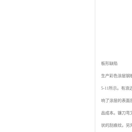
板形缺陷
生产彩色涂层钢
5-11所示。
响了涂层的表面
品成本。镰刀弯
状的刮痕纹。另