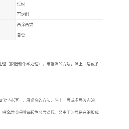
过磅
可定制
两涂两烘
自营
处理（脱脂和化学处理），用辊涂的方法，涂上一层或多
和化学处理），用辊涂的方法，涂上一层或多层液态涂
上把涂层钢板叫做彩色涂层钢板。又由于涂层是在钢板成