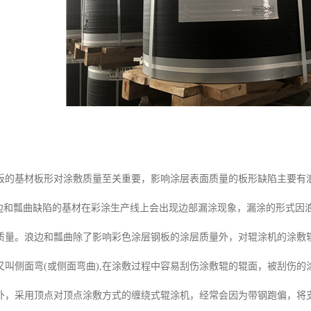
板的基材板形对涂敷质量至关重要，影响涂层表面质量的板形缺陷主要有
有浪边和瓢曲缺陷的基材在彩涂生产线上会出现边部漏涂现象，漏涂的形式
质量。浪边和瓢曲除了影响彩色涂层钢板的涂层质量外，对辊涂机的涂敷
又叫侧面弯(或侧面弯曲),在涂敷过程中容易刮伤涂敷辊的辊面，被刮伤
外，采用顶点对顶点涂敷方式的缠绕式辊涂机，经常会因为带钢跑偏，将