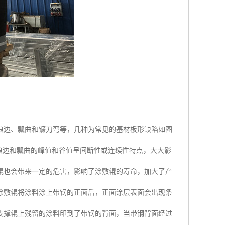
浪边、瓢曲和镰刀弯等，几种为常见的基材板形缺陷如图
因浪边和瓢曲的峰值和谷值呈间断性或连续性特点，大大影
辊也会带来一定的危害，影响了涂敷辊的寿命，加大了产
的涂敷辊将涂料涂上带钢的正面后，正面涂层表面会出现条
支撑辊上残留的涂料印到了带钢的背面，当带钢背面经过