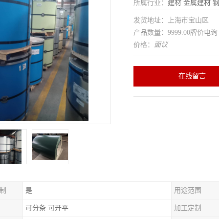
所属行业：
建材
金属建材
发货地址：上海市宝山区
产品数量：9999.00牌价电询
价格：
面议
在线留言
制
是
用途范围
可分条 可开平
加工定制