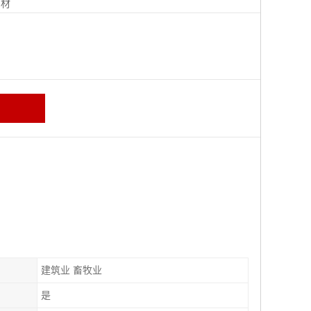
钢材
建筑业 畜牧业
是