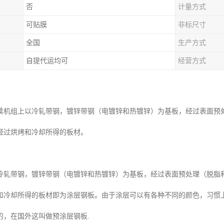
否
计量方式
可贴膜
非标尺寸
全国
生产方式
自提代运均可
经营方式
续机组上以冷轧带钢，镀锌带钢（电镀锌和热镀锌）为基板，经过表面预
经过烘烤和冷却所得的板材。
冷轧带钢，镀锌带钢（电镀锌和热镀锌）为基板，经过表面预处理（脱脂
和冷却所得的板材即为涂层钢板。由于涂层可以有各种不同的颜色，习惯
的，在国外这叫做预涂层钢板.