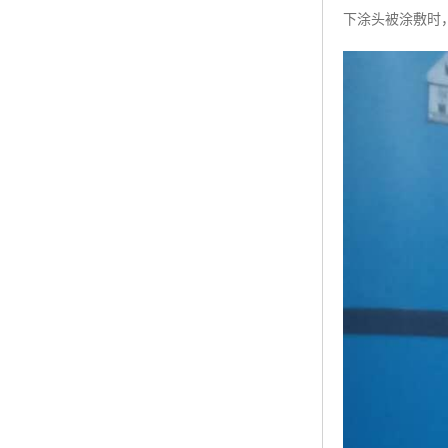
下涂头被涂敷时