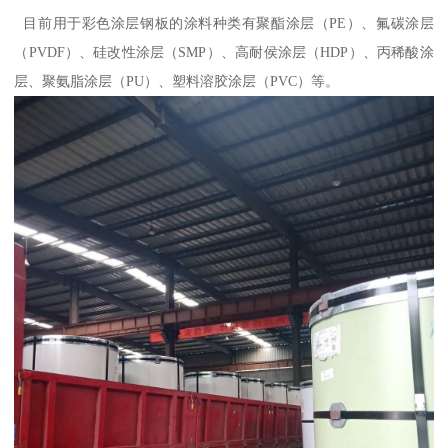
目前用于彩色涂层钢板的涂料种类有聚酯涂层（PE）、氟碳涂层
（PVDF）、硅改性涂层（SMP）、高耐侯涂层（HDP）、丙稀酸涂
层、聚氨脂涂层（PU）、塑料溶胶涂层（PVC）等。