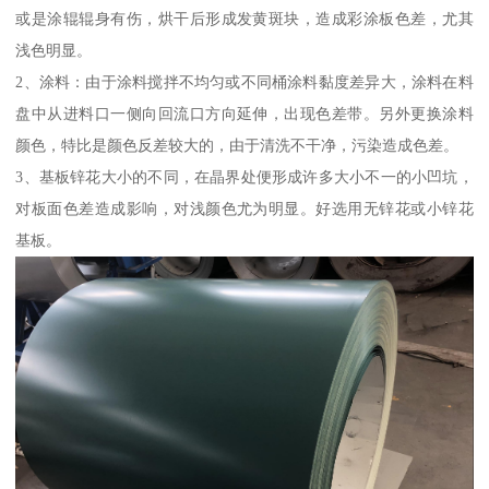
或是涂辊辊身有伤，烘干后形成发黄斑块，造成彩涂板色差，尤其
浅色明显。
2、涂料：由于涂料搅拌不均匀或不同桶涂料黏度差异大，涂料在料
盘中从进料口一侧向回流口方向延伸，出现色差带。另外更换涂料
颜色，特比是颜色反差较大的，由于清洗不干净，污染造成色差。
3、基板锌花大小的不同，在晶界处便形成许多大小不一的小凹坑，
对板面色差造成影响，对浅颜色尤为明显。好选用无锌花或小锌花
基板。