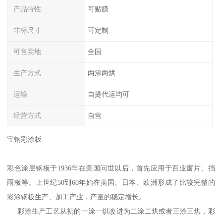
产品特性
可贴膜
非标尺寸
可定制
可售卖地
全国
生产方式
两涂两烘
运输
自提代运均可
经营方式
自营
宝钢彩涂板
彩色涂层钢板于1936年在美国问世以后，首先应用于百业窗片、挡
雨板等。上世纪50到60年始在美国、日本、欧洲形成了比较完整的
彩涂钢板生产、加工产业，产量的稳定增长。
彩涂生产工艺从初的一涂一烘改进为二涂二烘或者三涂三烘，彩