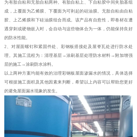
为有胎自粘和无胎自粘两种。有胎自粘上、下自粘胶中间夹胎基组
成，上覆面为乙烯膜、下覆面为可剥起的硅油膜。无胎自粘由自粘
胶、上乙烯膜和下硅油膜组合而成。该产品有自愈性，即卷材在遭
遇穿刺或硬物嵌入时，会自动与这些物体合为一体，仍能保持良好
的防水性能。
2、对屋面螺钉和紧固件处、彩钢板搭接处及屋脊瓦处进行防水处
理。其施工流程为：清理基层→涂刷基层处理防水材料→附加增强
层的施工→涂刷防水涂料。
以上两种方案均能有效的治理彩钢板屋面渗漏水的情况，具体选择
可根据施工面积及其他因素来判断，希望以上内容可以帮助您更好
的避免屋面漏水现象的发生。