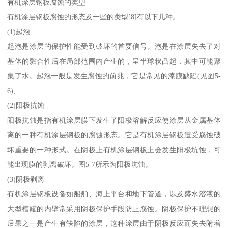
有机涂层钢板腐蚀的类型
有机涂层钢板腐蚀的形态及一些的类型[8]有以下几种。
(1)起泡
起泡是涂层的保护性能受到破坏的首要信号。泡是在涂层失去了对
基体的黏合性后在局部范围内产生的，呈半球状凸起，其中可能聚
集了水。起泡一般是发生腐蚀的前兆，它是常见的漆膜缺陷(见图5-
6),
(2)阳极抗蚀
阳极抗蚀是指有机涂层膜下发生了阳极溶解反应使涂层从金属基体
离的一种有机涂层钢板的腐蚀形态。它是有机涂层钢板遭受腐蚀破
坏重要的一种形式。在阴极上有机涂层钢板上会发生阳极坑蚀，可
能出现膜的剥离破坏。图5-7所示为阳极坑蚀。
(3)阴极剥离
有机涂层钢板设备如船舶、海上平台和地下管道，以及盛水溶液的
大型槽罐的内壁常采用阴极保护手段防止腐蚀。阴极保护不理想的
后果之一是产生有缺陷的涂层，这种涂层由于阴极反应而失去附着