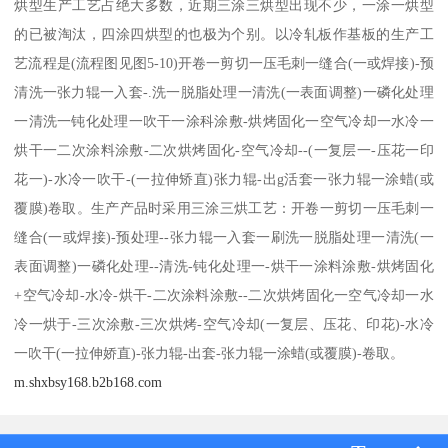
烘型生产工艺占绝大多数，近期三涂三烘型出现不少，一涂一烘型
的已被淘汰，四涂四烘型的也极为个别。以冷轧板作基板的生产工
艺流程是(流程图见图5-10)开卷一剪切一压毛刺一缝合(一或焊接)-预
清洗一张力辊一入套-.洗一脱脂处理一清洗(一表面调整)一磷化处理
一清洗一钝化处理一吹干一涂科涂敷-烘烤固化一空气冷却一水冷一
烘干一二次涂料涂敷-二次烘烤固化-空气冷却--(一复层一-压花一印
花一)-水冷一吹干-(一拉伸矫直)张力辊-出g活套一张力辊一涂蜡(或
覆膜)卷取。生产产品时采用三涂三烘工艺：开卷一剪切一压毛刺一
缝合(一或焊接)-预处理--张力辊一入套一刷洗一脱脂处理一清洗(一
表面调整)一磷化处理--清洗-钝化处理一-烘干一涂料涂敷-烘烤固化
+空气冷却-水冷-烘干-二次涂料涂敷--二次烘烤固化一空气冷却一水
冷一烘于-三次涂敷-三次烘烤-空气冷却(一复层、压花、印花)-水冷
一吹干(一拉伸娇直)-张力辊-出套-张力辊一涂蜡(或覆膜)-卷取。
m.shxbsy168.b2b168.com