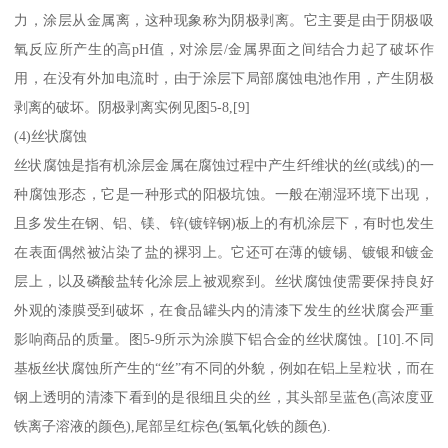
力，涂层从金属离，这种现象称为阴极剥离。它主要是由于阴极吸
氧反应所产生的高pH值，对涂层/金属界面之间结合力起了破坏作
用，在没有外加电流时，由于涂层下局部腐蚀电池作用，产生阴极
剥离的破坏。阴极剥离实例见图5-8,[9]
(4)丝状腐蚀
丝状腐蚀是指有机涂层金属在腐蚀过程中产生纤维状的丝(或线)的一
种腐蚀形态，它是一种形式的阳极坑蚀。一般在潮湿环境下出现，
且多发生在钢、铝、镁、锌(镀锌钢)板上的有机涂层下，有时也发生
在表面偶然被沾染了盐的裸羽上。它还可在薄的镀锡、镀银和镀金
层上，以及磷酸盐转化涂层上被观察到。丝状腐蚀使需要保持良好
外观的漆膜受到破坏，在食品罐头内的清漆下发生的丝状腐会严重
影响商品的质量。图5-9所示为涂膜下铝合金的丝状腐蚀。[10].不同
基板丝状腐蚀所产生的“丝”有不同的外貌，例如在铝上呈粒状，而在
钢上透明的清漆下看到的是很细且尖的丝，其头部呈蓝色(高浓度亚
铁离子溶液的颜色),尾部呈红棕色(氢氧化铁的颜色).