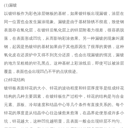
(1)漏镀
以镀锌板作为彩色涂层钢板的基材，如果镀锌板出现漏镀，涂层在
同一位置也会发生漏涂现象。漏镀是由于基材除锈不彻底，致使钢
表面存在氧化层，在镀锌后氧化层上的锌层附着力很差，很容易脱
落，在表面形成凹坑，从而影响彩涂效果。另一种漏镀的现象叫露
钢，起因是热镀锌的基材如果由于其他原因生了很厚的黄锈，这种
氧化皮在还原炉中又得不到充分还原，也会出现漏镀的情况，漏镀
的地方呈粗糙的针孔黑点。这种基材上彩涂线后，即使可以被涂层
覆盖，表面也会出现凹凸不平的点状痕迹。
(2)锌花结构
镀锌板表面锌花的大小、锌花的波动程度和锌层厚度等是组成锌花
结构的几种主要因素，在镀锌板生产过程中，锌花的结构是与合金
元素、原板、冷却速度和结晶中心等几个条件有直接关系的。每个
锌花的厚度是从结晶中心往边缘愈来愈薄，在晶界处便形成许多小
坑，锌花越大，这种凹坑越明显，且表面一般会出现锌层不均匀、