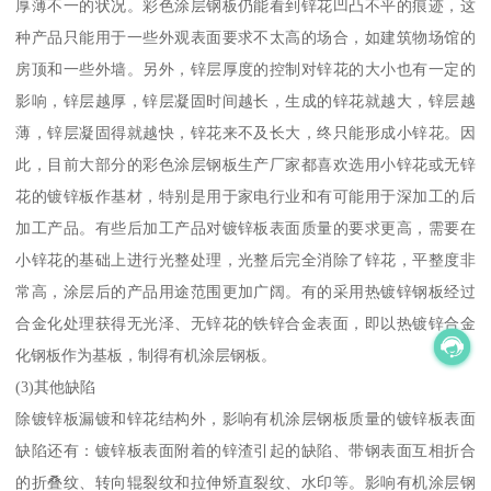
厚薄不一的状况。彩色涂层钢板仍能看到锌花凹凸不平的痕迹，这
种产品只能用于一些外观表面要求不太高的场合，如建筑物场馆的
房顶和一些外墙。另外，锌层厚度的控制对锌花的大小也有一定的
影响，锌层越厚，锌层凝固时间越长，生成的锌花就越大，锌层越
薄，锌层凝固得就越快，锌花来不及长大，终只能形成小锌花。因
此，目前大部分的彩色涂层钢板生产厂家都喜欢选用小锌花或无锌
花的镀锌板作基材，特别是用于家电行业和有可能用于深加工的后
加工产品。有些后加工产品对镀锌板表面质量的要求更高，需要在
小锌花的基础上进行光整处理，光整后完全消除了锌花，平整度非
常高，涂层后的产品用途范围更加广阔。有的采用热镀锌钢板经过
合金化处理获得无光泽、无锌花的铁锌合金表面，即以热镀锌合金
化钢板作为基板，制得有机涂层钢板。
(3)其他缺陷
除镀锌板漏镀和锌花结构外，影响有机涂层钢板质量的镀锌板表面
缺陷还有：镀锌板表面附着的锌渣引起的缺陷、带钢表面互相折合
的折叠纹、转向辊裂纹和拉伸矫直裂纹、水印等。影响有机涂层钢