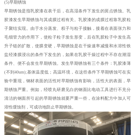
(5)早期锈蚀
早期锈蚀是指乳胶漆在表干后，在高湿条件下发生的斑点锈蚀。乳
胶漆发生早期锈蚀与其成膜过程有关。乳胶漆的成膜过程靠乳胶粒
子聚结实现。由于水分蒸发、权子与粒子接触，接着在表面张力和
毛细管力的作用下，使粒子粒子发生形变，后在乳胶粒子中发生高
升子链的扩散，使膜变硬，早期锈蚀是在干燥速率减慢和水溶性铁
盐经漆膜浸出的条件下发生的，如果在乳胶干燥过程中不存在潮湿
条件、便不会发生早期锈蚀。发生早期锈蚀有三个条件：乳胶漆薄
(不到40um);基体温度低；高温环境，在这些条件下早期锈蚀可在实
验中重现，钢材表面的活性对早期锈蚀有影响，活性大的表面，早
期锈蚀严重。例如，经喷丸研磨见白的钢面比电动工具进行不充分
清洁的钢面所引起的早期锈蚀就要严重一些，在涂料配方中加人可
溶性缓蚀剂，可成功地防止早期锈蚀。