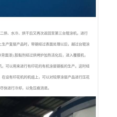
涂二烘、水冷、烘干后又再次返回至第三台辊涂机，进行
上生产复层产品时，带钢经过表面处理以后，越过台辊涂
背面漆),胶黏剂经过烘烤炉加热活化后，进入覆膜机，
机，可以用来进行有印花的有机涂层钢板的生产。这时经
。在设有印花机的机组上，可以对较厚涂层产品进行压花
并尽快进行冷却，以免压痕消退。