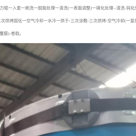
-张力辊一入套一刷洗一脱脂处理一清洗(一表面调整)一磷化处理--清洗-钝化
二次烘烤固化一空气冷却一水冷一烘于-三次涂敷-三次烘烤-空气冷却(一复层
覆膜)-卷取。