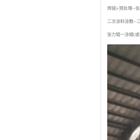
焊接)-预处理-
二次涂料涂敷--
张力辊一涂蜡(或