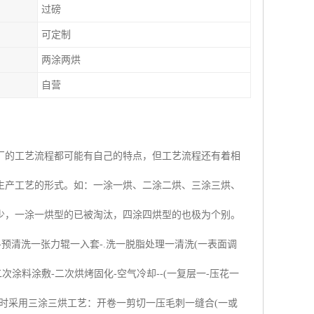
过磅
可定制
两涂两烘
自营
厂的工艺流程都可能有自己的特点，但工艺流程还有着相
生产工艺的形式。如：一涂一烘、二涂二烘、三涂三烘、
少，一涂一烘型的已被淘汰，四涂四烘型的也极为个别。
-预清洗一张力辊一入套-.洗一脱脂处理一清洗(一表面调
涂料涂敷-二次烘烤固化-空气冷却--(一复层一-压花一
产品时采用三涂三烘工艺：开卷一剪切一压毛刺一缝合(一或