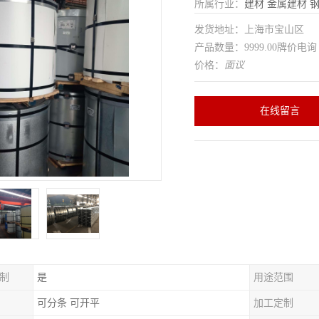
所属行业：
建材
金属建材
发货地址：上海市宝山区
产品数量：9999.00牌价电询
价格：
面议
在线留言
制
是
用途范围
可分条 可开平
加工定制