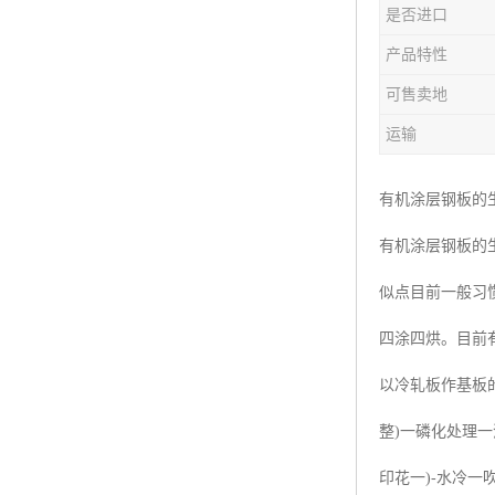
是否进口
产品特性
可售卖地
运输
有机涂层钢板的
有机涂层钢板的
似点目前一般习
四涂四烘。目前
以冷轧板作基板的
整)一磷化处理一
印花一)-水冷一