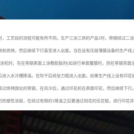
时，工艺段的流程可能有所不同。生产三涂三烘的产品1时，带钢经过二
敷和烘烤，然后继续下行直至进入出套。当在设有压层薄膜设备的生产线
辊涂机时，先在带钢表面上涂敷胶黏剂(如进行单面覆膜时，则在带钢背面涂
后进入水冷槽降温。在吹干后经张力辊进入出套。如果生产线上设有印花
经过烘烤固化的带钢，在风冷后，通过印花机在表面印花，然后继续下行
的热塑性涂层，在经过有限的1降温之后要通过刻花的压花辊，进行印花