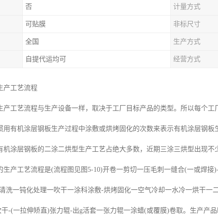
否
计量方式
可贴膜
非标尺寸
全国
生产方式
自提代运均可
经营方式
生产工艺流程
生产工艺流程与生产设备一样，取决于工厂目标产品的类型。所以每个工
惯用有机涂层钢板生产过程中涂敷或烘烤固化的次数来表示有机涂层钢板
有机涂层钢板的二涂二烘型生产工艺占绝大多数，近期三涂三烘型出现不
生产工艺流程是(流程图见图5-10)开卷一剪切一压毛刺一缝合(一或焊接)
清洗一钝化处理一吹干一涂科涂敷-烘烤固化一空气冷却一水冷一烘干一二次
吹干-(一拉伸矫直)张力辊-出g活套一张力辊一涂蜡(或覆膜)卷取。生产