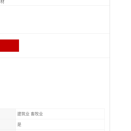
钢材
建筑业 畜牧业
是