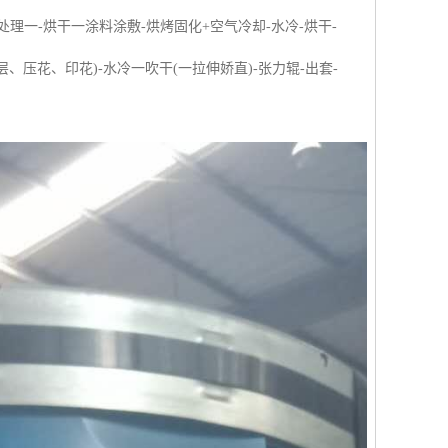
处理一-烘干一涂料涂敷-烘烤固化+空气冷却-水冷-烘干-
、压花、印花)-水冷一吹干(一拉伸娇直)-张力辊-出套-