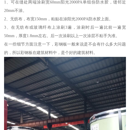
1、可在缝处两端涂刷宽60mm阳光2000PA单组份防水胶，缝邻近
20mm不涂。
2、无纺布，布宽150mm，粘贴在涂阳光2000PA防水胶上面。
3、在无纺布或玻璃纤布上涂刷3遍，涂刷时后一遍比前一遍宽
50mm，厚度1.8mm左右。后一次涂刷以上一次涂层不粘手为准。
在一些细节方面注意一下，彩钢板一般来说是不会有什么多大问题
的，所以彩钢板在建筑材料中，是个好的建筑材料。