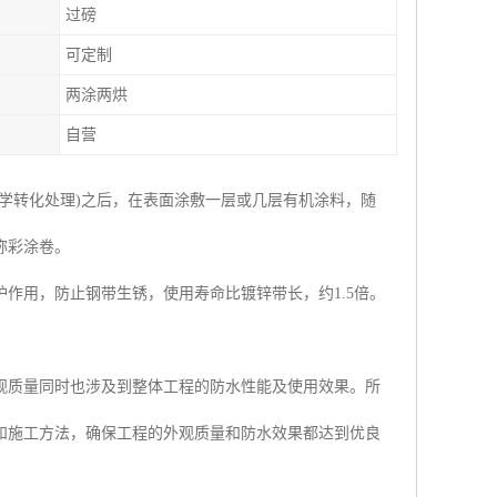
过磅
可定制
两涂两烘
自营
学转化处理)之后，在表面涂敷一层或几层有机涂料，随
称彩涂卷。
作用，防止钢带生锈，使用寿命比镀锌带长，约1.5倍。
观质量同时也涉及到整体工程的防水性能及使用效果。所
和施工方法，确保工程的外观质量和防水效果都达到优良