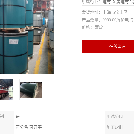
所属行业：
建材
金属建材
发货地址：上海市宝山区
产品数量：9999.00牌价电询
价格：
面议
在线留言
制
是
用途范围
可分条 可开平
加工定制