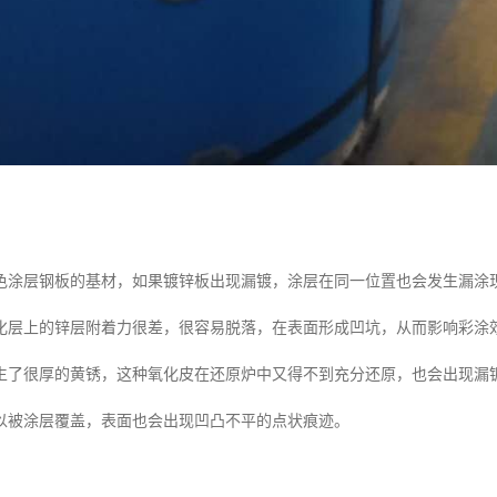
色涂层钢板的基材，如果镀锌板出现漏镀，涂层在同一位置也会发生漏涂
化层上的锌层附着力很差，很容易脱落，在表面形成凹坑，从而影响彩涂
生了很厚的黄锈，这种氧化皮在还原炉中又得不到充分还原，也会出现漏
以被涂层覆盖，表面也会出现凹凸不平的点状痕迹。