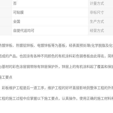
否
计量方式
可贴膜
非标尺寸
全国
生产方式
自提代运均可
经营方式
热镀锌板、热镀铝锌板、电镀锌板等为基板，经表面预处理(化学脱脂及化
而成的产品。也因涂有各种不同颜色的有机涂料彩色钢卷板由此得名，简
为基材的彩色涂层钢带除有锌层保护外，锌层上的有机涂料起了覆盖和保护
施工要点
，彩板维护工程是后一道工序，维护工程的好坏直接影响到整体工程的外
工程的施工过程中应掌握以下施工要点，认真操作，使用正确的施工材料