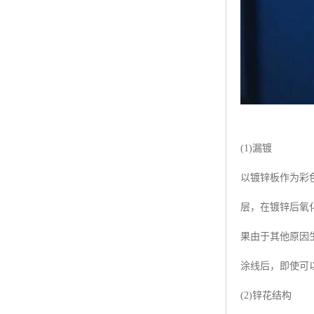
(1)漏镀
以镀锌板作为彩
层，在镀锌后氧
果由于其他原因
涂线后，即使可
(2)锌花结构