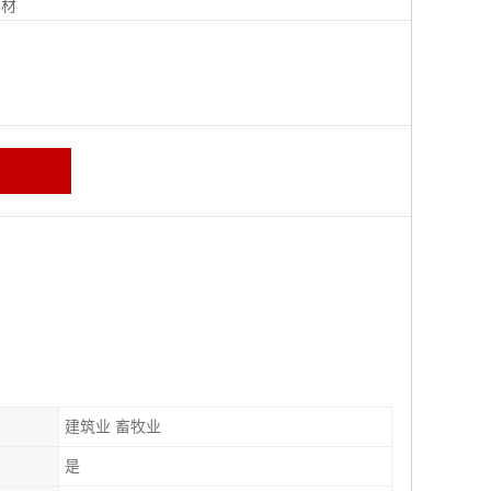
钢材
建筑业 畜牧业
是