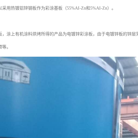
采用热镀铝锌钢板作为彩涂基板（55%AI-Zn和5%AI-Zn）。
，涂上有机涂料烘烤所得的产品为电镀锌彩涂板，由于电镀锌板的锌层薄，通
顶等。