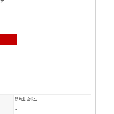
钢材
建筑业 畜牧业
是