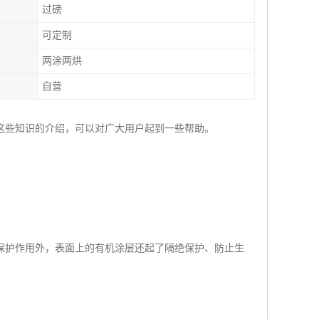
过磅
可定制
两涂两烘
自营
这些知识的介绍，可以对广大用户起到一些帮助。
保护作用外，表面上的有机涂层还起了隔绝保护、防止生