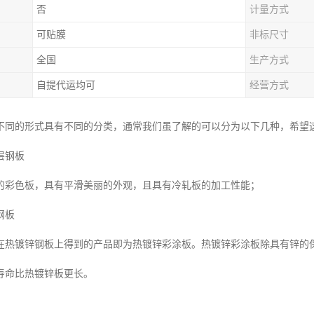
否
计量方式
可贴膜
非标尺寸
全国
生产方式
自提代运均可
经营方式
不同的形式具有不同的分类，通常我们虽了解的可以分为以下几种，希望
层钢板
的彩色板，具有平滑美丽的外观，且具有冷轧板的加工性能；
钢板
在热镀锌钢板上得到的产品即为热镀锌彩涂板。热镀锌彩涂板除具有锌的
寿命比热镀锌板更长。