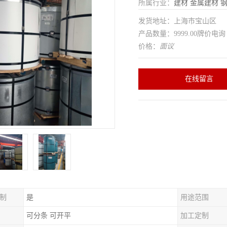
所属行业：
建材
金属建材
发货地址：上海市宝山区
产品数量：9999.00牌价电询
价格：
面议
在线留言
制
是
用途范围
可分条 可开平
加工定制