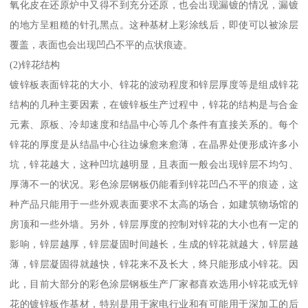
氧化皮在还原炉中又得不到充分还原，也会出现漏镀的情况，漏镀
的地方呈粗糙的针孔黑点。这种基材上彩涂线后，即使可以被涂层
覆盖，表面也会出现凹凸不平的点状痕迹。
(2)锌花结构
镀锌板表面锌花的大小、锌花的波动程度和锌层厚度等是组成锌花
结构的几种主要因素，在镀锌板生产过程中，锌花的结构是与合金
元素、原板、冷却速度和结晶中心等几个条件有直接关系的。每个
锌花的厚度是从结晶中心往边缘愈来愈薄，在晶界处便形成许多小
坑，锌花越大，这种凹坑越明显，且表面一般会出现锌层不均匀、
厚薄不一的状况。彩色涂层钢板仍能看到锌花凹凸不平的痕迹，这
种产品只能用于一些外观表面要求不太高的场合，如建筑物场馆的
房顶和一些外墙。另外，锌层厚度的控制对锌花的大小也有一定的
影响，锌层越厚，锌层凝固时间越长，生成的锌花就越大，锌层越
薄，锌层凝固得就越快，锌花来不及长大，终只能形成小锌花。因
此，目前大部分的彩色涂层钢板生产厂家都喜欢选用小锌花或无锌
花的镀锌板作基材，特别是用于家电行业和有可能用于深加工的后