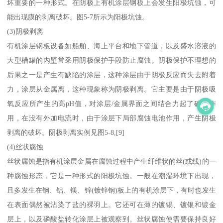
坏重要的一种形式。在阴极上有机涂层钢板上会发生阳极坑蚀，可
能出现膜的剥离破坏。图5-7所示为阳极坑蚀。
(3)阴极剥离
有机涂层钢板设备如船舶、海上平台和地下管道，以及盛水溶液的
大型槽罐的内壁常采用阴极保护手段防止腐蚀。阴极保护不理想的
后果之一是产生有缺陷的涂层，这种涂层由于阴极反应而失去附着
力，涂层从金属离，这种现象称为阴极剥离。它主要是由于阴极吸
氧反应所产生的高pH值，对涂层/金属界面之间结合力起了破坏作
用，在没有外加电流时，由于涂层下局部腐蚀电池作用，产生阴极
剥离的破坏。阴极剥离实例见图5-8,[9]
(4)丝状腐蚀
丝状腐蚀是指有机涂层金属在腐蚀过程中产生纤维状的丝(或线)的一
种腐蚀形态，它是一种形式的阳极坑蚀。一般在潮湿环境下出现，
且多发生在钢、铝、镁、锌(镀锌钢)板上的有机涂层下，有时也发生
在表面偶然被沾染了盐的裸羽上。它还可在薄的镀锡、镀银和镀金
层上，以及磷酸盐转化涂层上被观察到。丝状腐蚀使需要保持良好