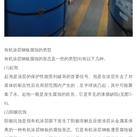
有机涂层钢板腐蚀的类型
有机涂层钢板腐蚀的形态及一些的类型[8]有以下几种。
(1)起泡
起泡是涂层的保护性能受到破坏的首要信号。泡是在涂层失去了对
基体的黏合性后在局部范围内产生的，呈半球状凸起，其中可能聚
集了水。起泡一般是发生腐蚀的前兆，它是常见的漆膜缺陷(见图5-
6),
(2)阳极抗蚀
阳极抗蚀是指有机涂层膜下发生了阳极溶解反应使涂层从金属基体
离的一种有机涂层钢板的腐蚀形态。它是有机涂层钢板遭受腐蚀破