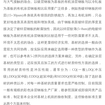
与大气接触的场合。以镀层钢板为基板的有机涂层钢板与以冷轧板
为基板的有机涂层钢板相比应用要广泛得多，例如热镀锌钢板的锌
层(15~30pum)本身就具有很强的防锈能力，再加上有机涂料，只会
更好地改善其表面性能和增加美感。由于钢板表面镀锌层的厚度直
接决定了镀锌层钢板的耐腐蚀性，因此以锌层较薄(5~8um)的电镀锌
钢板为基材的有机涂层钢板则比较适用于一些对防腐要求不太高、
环境不太恶劣的场合，这样更显得经济实用。基材的选择一般由供
需双方共同协商，按实际应用来确定选用哪一种类型的带钢作为基
材，也可以参考表5-2所列出的选择方案来确定。另外，在确定涂层
基材的类型后，还应按其后加工的方式进行材质特性方面的选择，
常用的材质特性是冲压性能，通常分为：CQ(一般),DQ(冲压
级),DDQ(深冲级).EDDQ(超深冲级)和SEDDQ(特深冲级).除了选好基
材的种类以外，对每一种基材的质量要求也需严格控制。目前我国
一般有规模的彩色涂层钢板生产厂家，都参照国家或部级同类产品
标准，制定套本企业对基材上机前的验收制度。这些验收标准主要
从两个方面来控制。