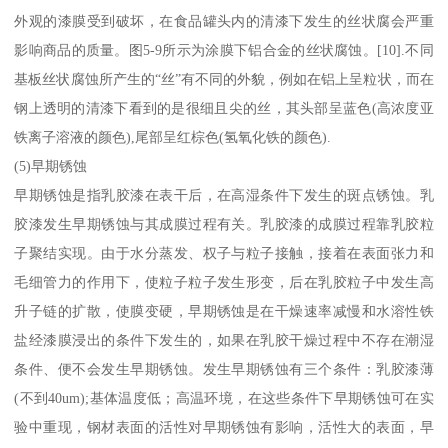
外观的漆膜受到破坏，在食品罐头内的清漆下发生的丝状腐会严重
影响商品的质量。图5-9所示为涂膜下铝合金的丝状腐蚀。[10].不同
基板丝状腐蚀所产生的“丝”有不同的外貌，例如在铝上呈粒状，而在
钢上透明的清漆下看到的是很细且尖的丝，其头部呈蓝色(高浓度亚
铁离子溶液的颜色),尾部呈红棕色(氢氧化铁的颜色).
(5)早期锈蚀
早期锈蚀是指乳胶漆在表干后，在高湿条件下发生的斑点锈蚀。乳
胶漆发生早期锈蚀与其成膜过程有关。乳胶漆的成膜过程靠乳胶粒
子聚结实现。由于水分蒸发、权子与粒子接触，接着在表面张力和
毛细管力的作用下，使粒子粒子发生形变，后在乳胶粒子中发生高
升子链的扩散，使膜变硬，早期锈蚀是在干燥速率减慢和水溶性铁
盐经漆膜浸出的条件下发生的，如果在乳胶干燥过程中不存在潮湿
条件、便不会发生早期锈蚀。发生早期锈蚀有三个条件：乳胶漆薄
(不到40um);基体温度低；高温环境，在这些条件下早期锈蚀可在实
验中重现，钢材表面的活性对早期锈蚀有影响，活性大的表面，早