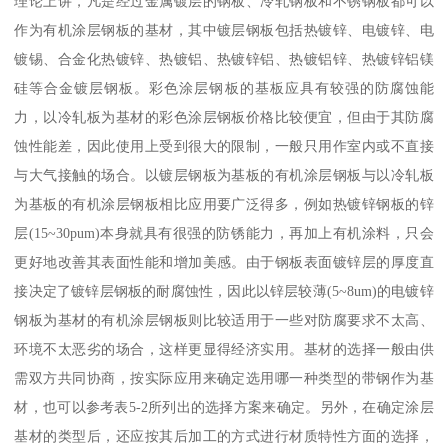
理论上讲，凡是经过金属镀层的钢板、冷轧钢板和不锈钢板都可以
作为有机涂层钢板的基材，其中镀层钢板包括热镀锌、电镀锌、电
镀锡、合金化热镀锌、热镀铝、热镀锌铝、热镀铝锌、热镀锌铝镁
硅等合金镀层钢板。彩色涂层钢板的基板应具有较强的防腐蚀能
力，以冷轧板为基材的彩色涂层钢板价格比较便宜，但由于其防腐
蚀性能差，因此使用上受到很大的限制，一般只用作室内或不直接
与大气接触的场合。以镀层钢板为基板的有机涂层钢板与以冷轧板
为基板的有机涂层钢板相比应用要广泛得多，例如热镀锌钢板的锌
层(15~30pum)本身就具有很强的防锈能力，再加上有机涂料，只会
更好地改善其表面性能和增加美感。由于钢板表面镀锌层的厚度直
接决定了镀锌层钢板的耐腐蚀性，因此以锌层较薄(5~8um)的电镀锌
钢板为基材的有机涂层钢板则比较适用于一些对防腐要求不太高、
环境不太恶劣的场合，这样更显得经济实用。基材的选择一般由供
需双方共同协商，按实际应用来确定选用哪一种类型的带钢作为基
材，也可以参考表5-2所列出的选择方案来确定。另外，在确定涂层
基材的类型后，还应按其后加工的方式进行材质特性方面的选择，