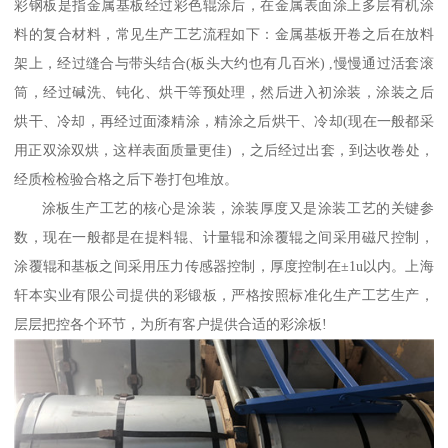
彩钢板是指金属基板经过彩色辊涂后，在金属表面涂上多层有机涂
料的复合材料，常见生产工艺流程如下：金属基板开卷之后在放料
架上，经过缝合与带头结合(板头大约也有几百米) ,慢慢通过活套滚
筒，经过碱洗、钝化、烘干等预处理，然后进入初涂装，涂装之后
烘干、冷却，再经过面漆精涂，精涂之后烘干、冷却(现在一般都采
用正双涂双烘，这样表面质量更佳) ，之后经过出套，到达收卷处，
经质检检验合格之后下卷打包堆放。
涂板生产工艺的核心是涂装，涂装厚度又是涂装工艺的关键参
数，现在一般都是在提料辊、计量辊和涂覆辊之间采用磁尺控制，
涂覆辊和基板之间采用压力传感器控制，厚度控制在±1u以内。上海
轩本实业有限公司提供的彩锻板，严格按照标准化生产工艺生产，
层层把控各个环节，为所有客户提供合适的彩涂板!