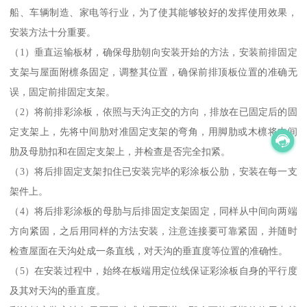
船、车辆制造、家电等行业，为了使其能够较好的发挥使用效果，
安装方法十分重要。
（1）垂直运输板材，确保母肋朝向安装开始的方法，安装前排固定
支架与屋面附檩条固定，调整其位置，确保前排顶板位置的准确无
误，固定前排固定支架。
（2）将前排彩涂板，依照与天沟正交的方向，排放在已固定后的固
定支架上，先将中间肋对准固定支架的弯角，用脚肋或木檩将中间
肋及母肋扣和在固定支架上，并检查是否完全扣紧。
（3）将后排固定支架扣住已安装完毕的彩涂板公肋，安装在每一支
架件上。
（4）将后排彩涂板的母肋与后排固定支架固定，同样从中间向两端
方向紧固，之后用同样的方法安装，注意连接要可靠紧固，并随时
检查屋面在天沟处成一条直线，对天沟的垂直度等位置的准确性。
（5）在安装过程中，始终在板端用定位线保证彩涂板自身的平行度
及其对天沟的垂直度。