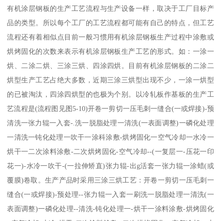
有机涂层钢板的生产工艺流程与生产设备一样，取决于工厂目标产
品的类型。所以每个工厂的工艺流程都可能有自己的特点，但工艺
流程还有着相似点目前一般习惯用有机涂层钢板生产过程中涂敷或
烘烤固化的次数来表示有机涂层钢板生产工艺的形式。如：一涂一
烘、二涂二烘、三涂三烘、四涂四烘。目前有机涂层钢板的二涂二
烘型生产工艺占绝大多数，近期三涂三烘型出现不少，一涂一烘型
的已被淘汰，四涂四烘型的也极为个别。以冷轧板作基板的生产工
艺流程是(流程图见图5-10)开卷一剪切一压毛刺一缝合(一或焊接)-预
清洗一张力辊一入套-.洗一脱脂处理一清洗(一表面调整)一磷化处理
一清洗一钝化处理一吹干一涂科涂敷-烘烤固化一空气冷却一水冷一
烘干一二次涂料涂敷-二次烘烤固化-空气冷却--(一复层一-压花一印
花一)-水冷一吹干-(一拉伸矫直)张力辊-出g活套一张力辊一涂蜡(或
覆膜)卷取。生产产品时采用三涂三烘工艺：开卷一剪切一压毛刺一
缝合(一或焊接)-预处理--张力辊一入套一刷洗一脱脂处理一清洗(一
表面调整)一磷化处理--清洗-钝化处理一-烘干一涂料涂敷-烘烤固化