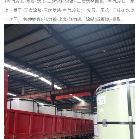
+空气冷却-水冷-烘干-二次涂料涂敷--二次烘烤固化一空气冷却一水
冷一烘于-三次涂敷-三次烘烤-空气冷却(一复层、压花、印花)-水冷
一吹干(一拉伸娇直)-张力辊-出套-张力辊一涂蜡(或覆膜)-卷取。