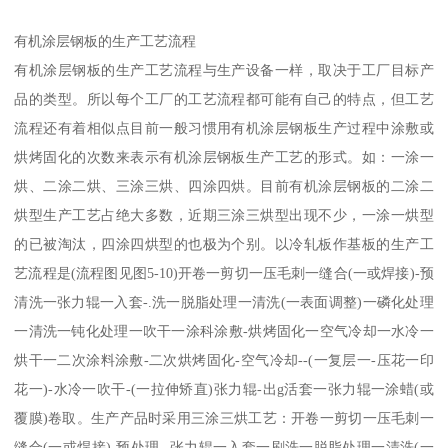
有机涂层钢板的生产工艺流程
有机涂层钢板的生产工艺流程与生产设备一样，取决于工厂目标产
品的类型。所以每个工厂的工艺流程都可能有自己的特点，但工艺
流程还有着相似点目前一般习惯用有机涂层钢板生产过程中涂敷或
烘烤固化的次数来表示有机涂层钢板生产工艺的形式。如：一涂一
烘、二涂二烘、三涂三烘、四涂四烘。目前有机涂层钢板的二涂二
烘型生产工艺占绝大多数，近期三涂三烘型出现不少，一涂一烘型
的已被淘汰，四涂四烘型的也极为个别。以冷轧板作基板的生产工
艺流程是(流程图见图5-10)开卷一剪切一压毛刺一缝合(一或焊接)-预
清洗一张力辊一入套-.洗一脱脂处理一清洗(一表面调整)一磷化处理
一清洗一钝化处理一吹干一涂科涂敷-烘烤固化一空气冷却一水冷一
烘干一二次涂料涂敷-二次烘烤固化-空气冷却--(一复层一-压花一印
花一)-水冷一吹干-(一拉伸矫直)张力辊-出g活套一张力辊一涂蜡(或
覆膜)卷取。生产产品时采用三涂三烘工艺：开卷一剪切一压毛刺一
缝合(一或焊接)-预处理--张力辊一入套一刷洗一脱脂处理一清洗(一