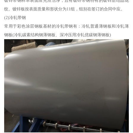
镀锌带钢样本表面应光滑洁净，且有镀锌带钢特有的镀锌层结晶花
纹。镀锌板按表面质量和形状分为11组，组别在签订的合同中应。
(2)冷轧带钢
常用于彩色涂层钢板基材的冷轧带钢有：冷轧普通薄钢板和冷轧薄
钢板(冷轧碳素结构钢薄钢板、深冲压用冷轧优碳钢薄钢板)