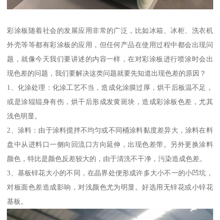
彩涂板随着社会的发展应用非常的广泛，比如冰箱、冰柜、洗衣机
外壳等等都有彩涂板的应用，但任何产品在使用过程中都会出现问
题，就像今天我们要讲述的内容一样，在对彩涂板进行喷涂时会出
现色差的问题，我们要解决这类问题就要先知道出现色差的原因？
1、化涂处理：化涂工艺不当，造成化涂膜过厚，烘干后板温不足，
或是涂辊辊身有伤，烘干后形成发黄斑块，造成彩涂板色差，尤其
浅色明显。
2、涂料：由于涂料搅拌不均匀或不同桶涂料黏度差异大，涂料在料
盘中从进料口一侧向回流口方向延伸，出现色差带。另外更换涂料
颜色，特比是颜色反差较大的，由于清洗不干净，污染造成色差。
3、基板锌花大小的不同，在晶界处便形成许多大小不一的小凹坑，
对板面色差造成影响，对浅颜色尤为明显。好选用无锌花或小锌花
基板。