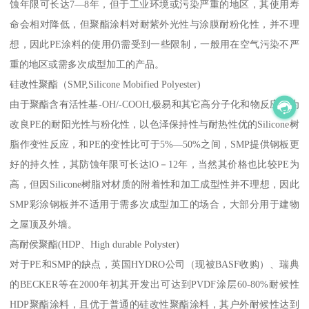
蚀年限可长达7—8年，但于工业环境或污染严重的地区，其使用寿
命会相对降低，但聚酯涂料对耐紫外光性与涂膜耐粉化性，并不理
想，因此PE涂料的使用仍需受到一些限制，一般用在空气污染不严
重的地区或需多次成型加工的产品。
硅改性聚酯（SMP,Silicone Mobified Polyester)
由于聚酯含有活性基-OH/-COOH,极易和其它高分子化和物反应，为
改良PE的耐阳光性与粉化性，以色泽保持性与耐热性优的Silicone树
脂作变性反应，和PE的变性比可于5%—50%之间，SMP提供钢板更
好的持久性，其防蚀年限可长达lO－12年，当然其价格也比较PE为
高，但因Silicone树脂对材质的附着性和加工成型性并不理想，因此
SMP彩涂钢板并不适用于需多次成型加工的场合，大部分用于建物
之屋顶及外墙。
高耐侯聚酯(HDP、High durable Polyster)
对于PE和SMP的缺点，英国HYDRO公司（现被BASF收购）、瑞典
的BECKER等在2000年初其开发出可达到PVDF涂层60-80%耐候性
HDP聚酯涂料，且优于普通的硅改性聚酯涂料，其户外耐候性达到