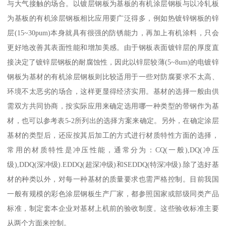
与大气接触的场合。以镀层钢板为基板的有机涂层钢板与以冷轧板
为基板的有机涂层钢板相比应用要广泛得多，例如热镀锌钢板的锌
层(15~30pum)本身就具有很强的防锈能力，再加上有机涂料，只会
更好地改善其表面性能和增加美感。由于钢板表面镀锌层的厚度直
接决定了镀锌层钢板的耐腐蚀性，因此以锌层较薄(5~8um)的电镀锌
钢板为基材的有机涂层钢板则比较适用于一些对防腐要求不太高、
环境不太恶劣的场合，这样更显得经济实用。基材的选择一般由供
需双方共同协商，按实际应用来确定选用哪一种类型的带钢作为基
材，也可以参考表5-2所列出的选择方案来确定。另外，在确定涂层
基材的类型后，还应按其后加工的方式进行材质特性方面的选择，
常用的材质特性是冲压性能，通常分为：CQ(一般),DQ(冲压
级),DDQ(深冲级).EDDQ(超深冲级)和SEDDQ(特深冲级).除了选好基
材的种类以外，对每一种基材的质量要求也需严格控制。目前我国
一般有规模的彩色涂层钢板生产厂家，都参照国家或部级同类产品
标准，制定套本企业对基材上机前的验收制度。这些验收标准主要
从两个方面来控制。