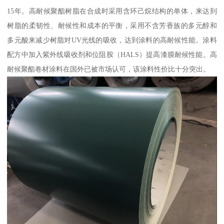
15年。高耐候聚酯树脂在合成时采用含环己烷结构的单体，来达到
树脂的柔韧性、耐候性和成本的平衡，采用不含芳香族的多元醇和
多元酸来减少树脂对UV光线的吸收，达到涂料的高耐候性能。涂料
配方中加入紫外线吸收剂和位阻胺（HALS）提高漆膜耐候性能。高
耐候聚酯卷材涂料在国外已被市场认可，该涂料性价比十分突出。