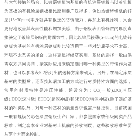
与大气接触的场合。以镀层钢板为基板的有机涂层钢板与以冷轧板
为基板的有机涂层钢板相比应用要广泛得多，例如热镀锌钢板的锌
层(15~30pum)本身就具有很强的防锈能力，再加上有机涂料，只会
更好地改善其表面性能和增加美感。由于钢板表面镀锌层的厚度直
接决定了镀锌层钢板的耐腐蚀性，因此以锌层较薄(5~8um)的电镀锌
钢板为基材的有机涂层钢板则比较适用于一些对防腐要求不太高、
环境不太恶劣的场合，这样更显得经济实用。基材的选择一般由供
需双方共同协商，按实际应用来确定选用哪一种类型的带钢作为基
材，也可以参考表5-2所列出的选择方案来确定。另外，在确定涂层
基材的类型后，还应按其后加工的方式进行材质特性方面的选择，
常用的材质特性是冲压性能，通常分为：CQ(一般),DQ(冲压
级),DDQ(深冲级).EDDQ(超深冲级)和SEDDQ(特深冲级).除了选好基
材的种类以外，对每一种基材的质量要求也需严格控制。目前我国
一般有规模的彩色涂层钢板生产厂家，都参照国家或部级同类产品
标准，制定套本企业对基材上机前的验收制度。这些验收标准主要
从两个方面来控制。