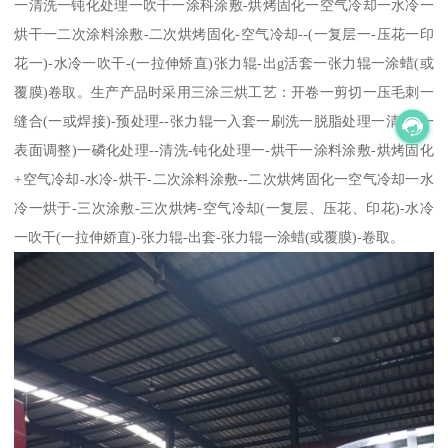
一清洗一钝化处理一吹干一涂科涂敷-烘烤固化一空气冷却一水冷一
烘干一二次涂料涂敷-二次烘烤固化-空气冷却--(一复层一-压花一印
花一)-水冷一吹干-(一拉伸矫直)张力辊-出g活套一张力辊一涂蜡(或
覆膜)卷取。生产产品时采用三涂三烘工艺：开卷一剪切一压毛刺一
缝合(一或焊接)-预处理--张力辊一入套一刷洗一脱脂处理一清洗(一
表面调整)一磷化处理--清洗-钝化处理一-烘干一涂料涂敷-烘烤固化
+空气冷却-水冷-烘干-二次涂料涂敷--二次烘烤固化一空气冷却一水
冷一烘于-三次涂敷-三次烘烤-空气冷却(一复层、压花、印花)-水冷
一吹干(一拉伸娇直)-张力辊-出套-张力辊一涂蜡(或覆膜)-卷取。