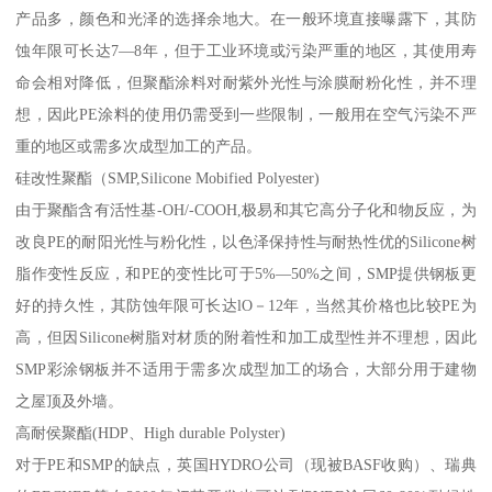
产品多，颜色和光泽的选择余地大。在一般环境直接曝露下，其防
蚀年限可长达7—8年，但于工业环境或污染严重的地区，其使用寿
命会相对降低，但聚酯涂料对耐紫外光性与涂膜耐粉化性，并不理
想，因此PE涂料的使用仍需受到一些限制，一般用在空气污染不严
重的地区或需多次成型加工的产品。
硅改性聚酯（SMP,Silicone Mobified Polyester)
由于聚酯含有活性基-OH/-COOH,极易和其它高分子化和物反应，为
改良PE的耐阳光性与粉化性，以色泽保持性与耐热性优的Silicone树
脂作变性反应，和PE的变性比可于5%—50%之间，SMP提供钢板更
好的持久性，其防蚀年限可长达lO－12年，当然其价格也比较PE为
高，但因Silicone树脂对材质的附着性和加工成型性并不理想，因此
SMP彩涂钢板并不适用于需多次成型加工的场合，大部分用于建物
之屋顶及外墙。
高耐侯聚酯(HDP、High durable Polyster)
对于PE和SMP的缺点，英国HYDRO公司（现被BASF收购）、瑞典