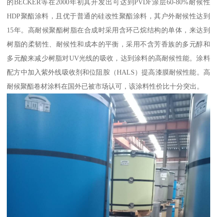
的BECKER等在2000年初其开发出可达到PVDF涂层60-80%耐候性
HDP聚酯涂料，且优于普通的硅改性聚酯涂料，其户外耐候性达到
15年。高耐候聚酯树脂在合成时采用含环己烷结构的单体，来达到
树脂的柔韧性、耐候性和成本的平衡，采用不含芳香族的多元醇和
多元酸来减少树脂对UV光线的吸收，达到涂料的高耐候性能。涂料
配方中加入紫外线吸收剂和位阻胺（HALS）提高漆膜耐候性能。高
耐候聚酯卷材涂料在国外已被市场认可，该涂料性价比十分突出。