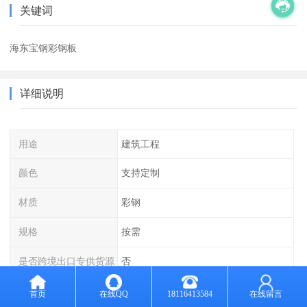
关键词
海东宝钢彩钢板
详细说明
用途
建筑工程
颜色
支持定制
材质
彩钢
规格
按需
是否跨境出口专供货源
否
运输方式
物流配送
首页
在线QQ
18116413584
在线留言