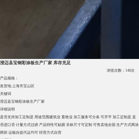
澄迈县宝钢彩涂板生产厂家 库存充足
浏览次数：
148
次
产品规格：
发货地:
上海市宝山区
关键词
澄迈县宝钢彩涂板生产厂家
详细说明
是否支持加工定制
是
用途范围
建筑业 畜牧业
加工服务
可分条 可开平
加工定制
是
是
否进口
否
计量方式
过磅
产品特性
可贴膜
非标尺寸
可定制
可售卖地
全国
生产方式
两涂
两烘
运输
自提代运均可
经营方式
自营