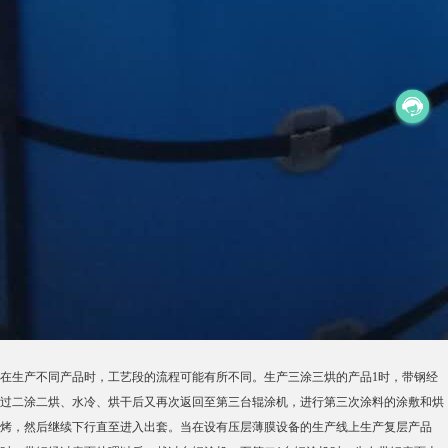
在生产不同产品时，工艺段的流程可能有所不同。生产三涂三烘的产品1时，带钢经
过二涂二烘、水冷、烘干后又再次返回至第三台辊涂机，进行第三次涂料的涂敷和烘
烤，然后继续下行直至进入出套。当在设有压层薄膜设备的生产线上生产复层产品