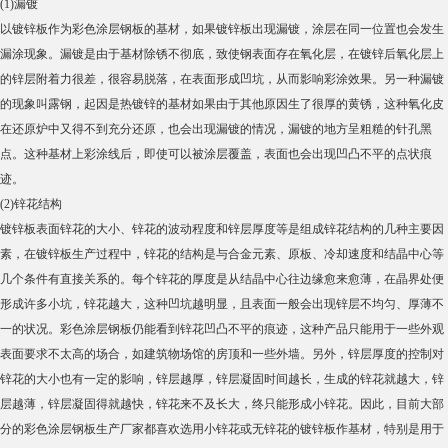
(1)漏镀
以镀锌板作为彩色涂层钢板的基材，如果镀锌板出现漏镀，涂层在同一位置也会发生
漏涂现象。漏镀是由于基材除锈不彻底，致使钢表面存在氧化层，在镀锌后氧化层上
的锌层附着力很差，很容易脱落，在表面形成凹坑，从而影响彩涂效果。另一种漏镀
的现象叫露钢，起因是热镀锌的基材如果由于其他原因生了很厚的黄锈，这种氧化皮
在还原炉中又得不到充分还原，也会出现漏镀的情况，漏镀的地方呈粗糙的针孔黑
点。这种基材上彩涂线后，即使可以被涂层覆盖，表面也会出现凹凸不平的点状痕
迹。
(2)锌花结构
镀锌板表面锌花的大小、锌花的波动程度和锌层厚度等是组成锌花结构的几种主要因
素，在镀锌板生产过程中，锌花的结构是与合金元素、原板、冷却速度和结晶中心等
几个条件有直接关系的。每个锌花的厚度是从结晶中心往边缘愈来愈薄，在晶界处便
形成许多小坑，锌花越大，这种凹坑越明显，且表面一般会出现锌层不均匀、厚薄不
一的状况。彩色涂层钢板仍能看到锌花凹凸不平的痕迹，这种产品只能用于一些外观
表面要求不太高的场合，如建筑物场馆的房顶和一些外墙。另外，锌层厚度的控制对
锌花的大小也有一定的影响，锌层越厚，锌层凝固时间越长，生成的锌花就越大，锌
层越薄，锌层凝固得就越快，锌花来不及长大，终只能形成小锌花。因此，目前大部
分的彩色涂层钢板生产厂家都喜欢选用小锌花或无锌花的镀锌板作基材，特别是用于