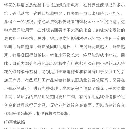
锌花的厚度是从结晶中心往边缘愈来愈薄，在晶界处便形成许多小
坑，锌花越大，这种凹坑越明显，且表面一般会出现锌层不均匀、
厚薄不一的状况。彩色涂层钢板仍能看到锌花凹凸不平的痕迹，这
种产品只能用于一些外观表面要求不太高的场合，如建筑物场馆的
房顶和一些外墙。另外，锌层厚度的控制对锌花的大小也有一定的
影响，锌层越厚，锌层凝固时间越长，生成的锌花就越大，锌层越
薄，锌层凝固得就越快，锌花来不及长大，终只能形成小锌花。因
此，目前大部分的彩色涂层钢板生产厂家都喜欢选用小锌花或无锌
花的镀锌板作基材，特别是用于家电行业和有可能用于深加工的后
加工产品。有些后加工产品对镀锌板表面质量的要求更高，需要在
小锌花的基础上进行光整处理，光整后完全消除了锌花，平整度非
常高，涂层后的产品用途范围更加广阔。有的采用热镀锌钢板经过
合金化处理获得无光泽、无锌花的铁锌合金表面，即以热镀锌合金
化钢板作为基板，制得有机涂层钢板。
(3)其他缺陷