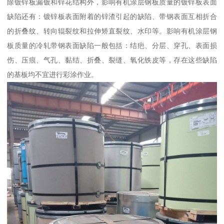
除镀锌板漏镀和锌花结构外，影响有机涂层钢板质量的镀锌板表面
缺陷还有：镀锌板表面附着的锌渣引起的缺陷、带钢表面互相折合
的折叠纹、转向辊裂纹和拉伸矫直裂纹、水印等。影响有机涂层钢
板质量的冷轧带钢表面缺陷一般包括：结疤、分层、穿孔、表面损
伤、压痕、气孔、黏结、折叠、裂缝、氧化铁皮等，存在这些缺陷
的基板均不宜进行彩涂作业。