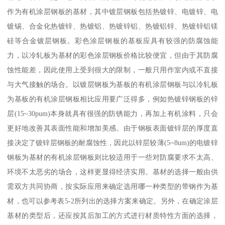
作为有机涂层钢板的基材，其中镀层钢板包括热镀锌、电镀锌、电
镀锡、合金化热镀锌、热镀铝、热镀锌铝、热镀铝锌、热镀锌铝镁
硅等合金镀层钢板。彩色涂层钢板的基板应具有较强的防腐蚀能
力，以冷轧板为基材的彩色涂层钢板价格比较便宜，但由于其防腐
蚀性能差，因此使用上受到很大的限制，一般只用作室内或不直接
与大气接触的场合。以镀层钢板为基板的有机涂层钢板与以冷轧板
为基板的有机涂层钢板相比应用要广泛得多，例如热镀锌钢板的锌
层(15~30pum)本身就具有很强的防锈能力，再加上有机涂料，只会
更好地改善其表面性能和增加美感。由于钢板表面镀锌层的厚度直
接决定了镀锌层钢板的耐腐蚀性，因此以锌层较薄(5~8um)的电镀锌
钢板为基材的有机涂层钢板则比较适用于一些对防腐要求不太高、
环境不太恶劣的场合，这样更显得经济实用。基材的选择一般由供
需双方共同协商，按实际应用来确定选用哪一种类型的带钢作为基
材，也可以参考表5-2所列出的选择方案来确定。另外，在确定涂层
基材的类型后，还应按其后加工的方式进行材质特性方面的选择，