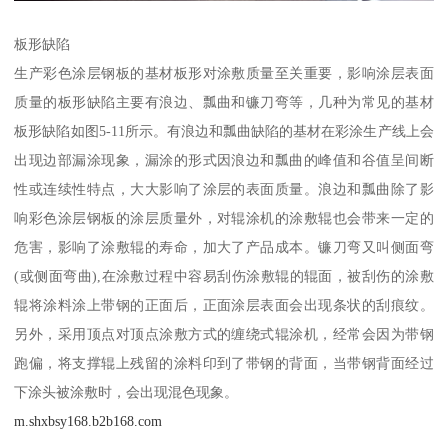
板形缺陷
生产彩色涂层钢板的基材板形对涂敷质量至关重要，影响涂层表面
质量的板形缺陷主要有浪边、瓢曲和镰刀弯等，几种为常见的基材
板形缺陷如图5-11所示。有浪边和瓢曲缺陷的基材在彩涂生产线上会
出现边部漏涂现象，漏涂的形式因浪边和瓢曲的峰值和谷值呈间断
性或连续性特点，大大影响了涂层的表面质量。浪边和瓢曲除了影
响彩色涂层钢板的涂层质量外，对辊涂机的涂敷辊也会带来一定的
危害，影响了涂敷辊的寿命，加大了产品成本。镰刀弯又叫侧面弯
(或侧面弯曲),在涂敷过程中容易刮伤涂敷辊的辊面，被刮伤的涂敷
辊将涂料涂上带钢的正面后，正面涂层表面会出现条状的刮痕纹。
另外，采用顶点对顶点涂敷方式的缠绕式辊涂机，经常会因为带钢
跑偏，将支撑辊上残留的涂料印到了带钢的背面，当带钢背面经过
下涂头被涂敷时，会出现混色现象。
m.shxbsy168.b2b168.com