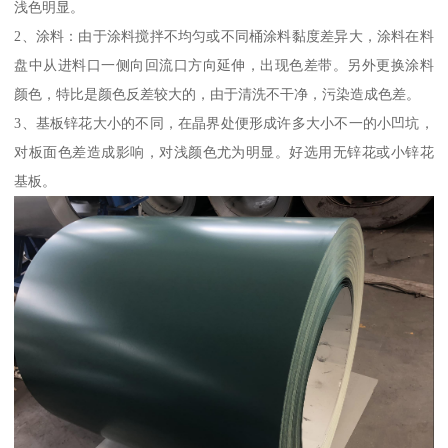
浅色明显。
2、涂料：由于涂料搅拌不均匀或不同桶涂料黏度差异大，涂料在料
盘中从进料口一侧向回流口方向延伸，出现色差带。另外更换涂料
颜色，特比是颜色反差较大的，由于清洗不干净，污染造成色差。
3、基板锌花大小的不同，在晶界处便形成许多大小不一的小凹坑，
对板面色差造成影响，对浅颜色尤为明显。好选用无锌花或小锌花
基板。