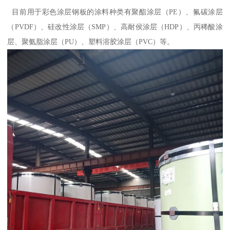
目前用于彩色涂层钢板的涂料种类有聚酯涂层（PE）、氟碳涂层
（PVDF）、硅改性涂层（SMP）、高耐侯涂层（HDP）、丙稀酸涂
层、聚氨脂涂层（PU）、塑料溶胶涂层（PVC）等。