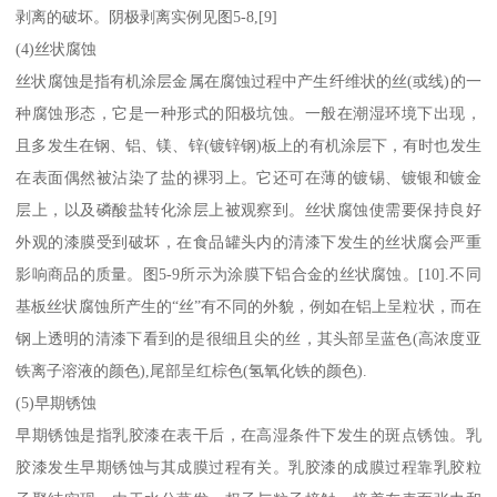
剥离的破坏。阴极剥离实例见图5-8,[9]
(4)丝状腐蚀
丝状腐蚀是指有机涂层金属在腐蚀过程中产生纤维状的丝(或线)的一
种腐蚀形态，它是一种形式的阳极坑蚀。一般在潮湿环境下出现，
且多发生在钢、铝、镁、锌(镀锌钢)板上的有机涂层下，有时也发生
在表面偶然被沾染了盐的裸羽上。它还可在薄的镀锡、镀银和镀金
层上，以及磷酸盐转化涂层上被观察到。丝状腐蚀使需要保持良好
外观的漆膜受到破坏，在食品罐头内的清漆下发生的丝状腐会严重
影响商品的质量。图5-9所示为涂膜下铝合金的丝状腐蚀。[10].不同
基板丝状腐蚀所产生的“丝”有不同的外貌，例如在铝上呈粒状，而在
钢上透明的清漆下看到的是很细且尖的丝，其头部呈蓝色(高浓度亚
铁离子溶液的颜色),尾部呈红棕色(氢氧化铁的颜色).
(5)早期锈蚀
早期锈蚀是指乳胶漆在表干后，在高湿条件下发生的斑点锈蚀。乳
胶漆发生早期锈蚀与其成膜过程有关。乳胶漆的成膜过程靠乳胶粒