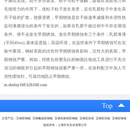
子聚结实现。由于水分蒸发、权子与粒子接触，接着在表面张力和
毛细管力的作用下，使粒子粒子发生形变，后在乳胶粒子中发生高
升子链的扩散，使膜变硬，早期锈蚀是在干燥速率减慢和水溶性铁
盐经漆膜浸出的条件下发生的，如果在乳胶干燥过程中不存在潮湿
条件、便不会发生早期锈蚀。发生早期锈蚀有三个条件：乳胶漆薄
(不到40um);基体温度低；高温环境，在这些条件下早期锈蚀可在实
验中重现，钢材表面的活性对早期锈蚀有影响，活性大的表面，早
期锈蚀严重。例如，经喷丸研磨见白的钢面比电动工具进行不充分
清洁的钢面所引起的早期锈蚀就要严重一些，在涂料配方中加人可
溶性缓蚀剂，可成功地防止早期锈蚀。
m.shxbsy168.b2b168.com
Top
主营产品：宝钢彩钢板 宝钢氟碳彩钢板 宝钢高耐候彩钢板 宝钢彩涂卷 宝钢彩涂板 宝钢彩钢卷
版权所有：上海轩本实业有限公司