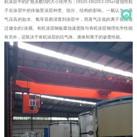
机涂层中的扩散系数D的大小排序为：DH20>D02DCI-DNa1侵蚀性粒
子在涂层中的传输受涂层种类、组分、结构的影响。一般认为，蒸
气压高的如水、氧等容易浸透到涂层中，而蒸气压低的离子很难透
过健全的1涂膜。有机涂层钢板腐蚀速度除与有机涂层物理化学性能
有关外，还取决于有机涂层的抗气体、液体和离子的渗透性能。