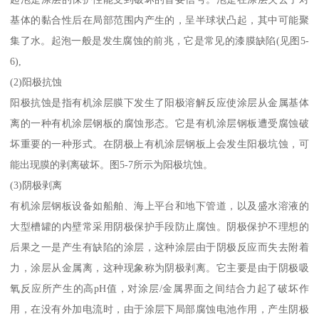
基体的黏合性后在局部范围内产生的，呈半球状凸起，其中可能聚
集了水。起泡一般是发生腐蚀的前兆，它是常见的漆膜缺陷(见图5-
6),
(2)阳极抗蚀
阳极抗蚀是指有机涂层膜下发生了阳极溶解反应使涂层从金属基体
离的一种有机涂层钢板的腐蚀形态。它是有机涂层钢板遭受腐蚀破
坏重要的一种形式。在阴极上有机涂层钢板上会发生阳极坑蚀，可
能出现膜的剥离破坏。图5-7所示为阳极坑蚀。
(3)阴极剥离
有机涂层钢板设备如船舶、海上平台和地下管道，以及盛水溶液的
大型槽罐的内壁常采用阴极保护手段防止腐蚀。阴极保护不理想的
后果之一是产生有缺陷的涂层，这种涂层由于阴极反应而失去附着
力，涂层从金属离，这种现象称为阴极剥离。它主要是由于阴极吸
氧反应所产生的高pH值，对涂层/金属界面之间结合力起了破坏作
用，在没有外加电流时，由于涂层下局部腐蚀电池作用，产生阴极