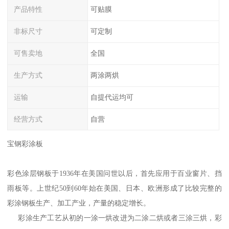
产品特性
可贴膜
非标尺寸
可定制
可售卖地
全国
生产方式
两涂两烘
运输
自提代运均可
经营方式
自营
宝钢彩涂板
彩色涂层钢板于1936年在美国问世以后，首先应用于百业窗片、挡
雨板等。上世纪50到60年始在美国、日本、欧洲形成了比较完整的
彩涂钢板生产、加工产业，产量的稳定增长。
彩涂生产工艺从初的一涂一烘改进为二涂二烘或者三涂三烘，彩