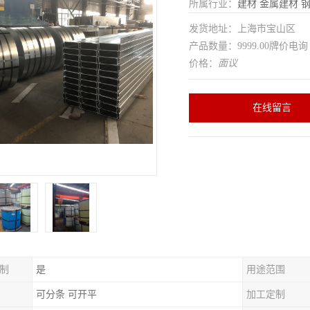
所属行业：
建材
金属建材
发货地址：上海市宝山区
产品数量：9999.00牌价电询
价格：
面议
在线留言
制
是
用途范围
可分条 可开平
加工定制