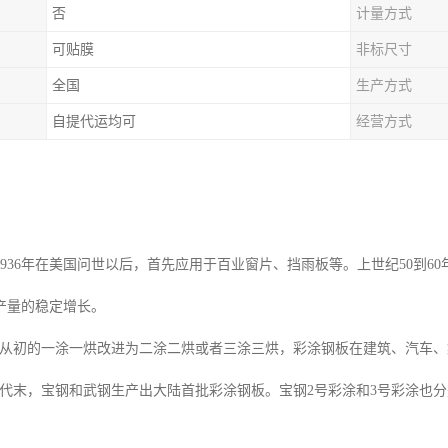
否
计量方式
可贴膜
非标尺寸
全国
生产方式
自提代运均可
经营方式
1936年在美国问世以后，首先应用于百业窗片、挡雨板等。上世纪50到6
产量的稳定增长。
初的一涂一烘改进为二涂二烘或者三涂三烘，彩涂钢板在建筑、汽车、
末，宝钢和武钢生产出大陆首批彩涂钢板。宝钢2号彩涂和3号彩涂也分别在