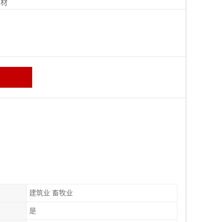
钢材
建筑业 畜牧业
是